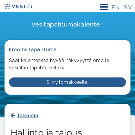
EN
SV
Vesitapahtuma­kalenteri
Ilmoita tapahtuma
Saat kalenterissa hyvää näkyvyyttä omalle
vesialan tapahtumallesi.
Siirry lomakkeelle.
Takaisin
Hallinto ja talous