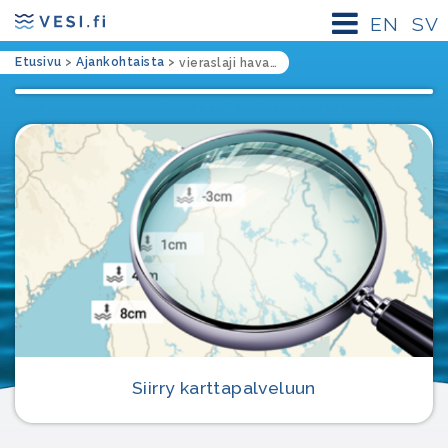
EN
SV
Etusivu
>
Ajankohtaista
>
vieraslaji havainnot
Siirry karttapalveluun