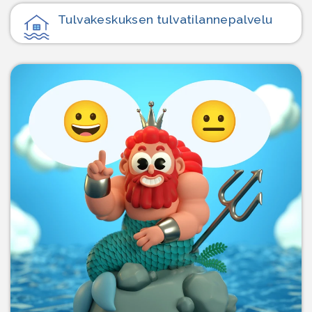
Tulvakeskuksen tulvatilanne­palvelu