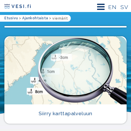
EN
SV
Etusivu
>
Ajankohtaista
>
viemärit
Siirry karttapalveluun