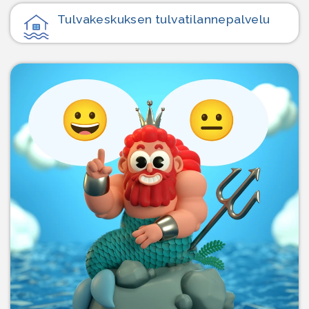
Tulvakeskuksen tulvatilanne­palvelu