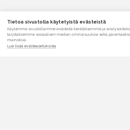
Tietoa sivustolla käytetyistä evästeistä
Käytämme sivustollamme evästeitä kerätäksemme ja analysoidakse
tarjotaksemme sosiaalisen median ominaisuuksia sekä parantaaks
mainoksia.
Lue lisää evästeasetuksista
VESI.fi
Vesi.fi on vesiaiheisen tutkitun tiedon lähde, joka
palvelee sekä kansalaisia että eri alojen asiantuntijoita
Tietosisällön sivustolle tuottavat Suomen
ympäristökeskus, Lupa- ja valvontavirasto,
Elinvoimakeskukset, Ilmatieteen laitos ja Tulvakeskus
yhteistyössä vesialan asiantuntijaorganisaatioiden