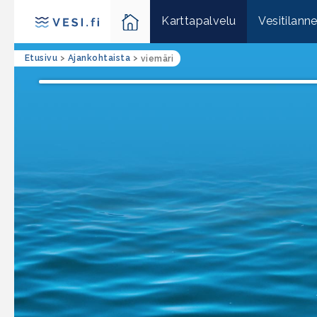
Karttapalvelu
Vesitilann
Etusivu
>
Ajankohtaista
>
viemäri