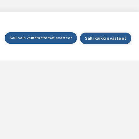
Salli vain välttämättömät evästeet
Salli kaikki evästeet
tusivu
arttapalvelu
esitilanne
esitieto
jankohtaista