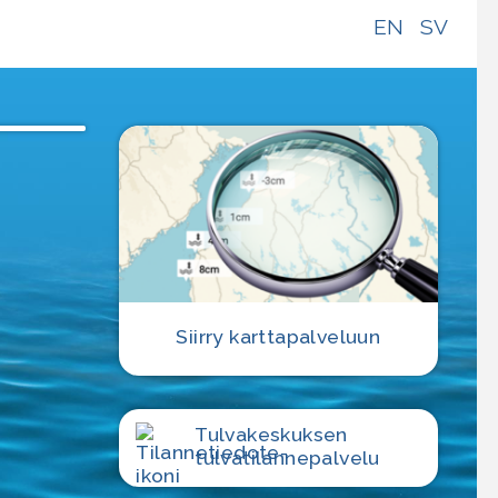
EN
SV
Siirry karttapalveluun
Tulvakeskuksen
tulvatilanne­palvelu