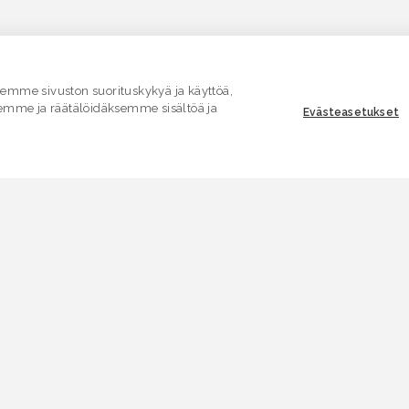
mme sivuston suorituskykyä ja käyttöä,
emme ja räätälöidäksemme sisältöä ja
Evästeasetukset
ASIAKASPALVELU
E
Yhteydenottolomake
K
.
SÄHKÖPOSTI
V
asiakaspalvelu.ymparisto@lvv.fi
V
PUHELIN
0295 256 920
A