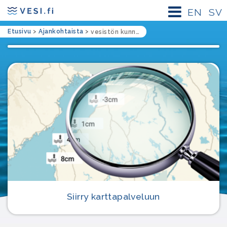
EN
SV
Etusivu
>
Ajankohtaista
>
vesistön kunnostushanke
Siirry karttapalveluun