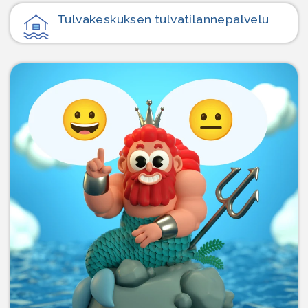
Tulvakeskuksen tulvatilanne­palvelu