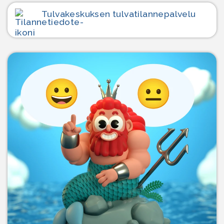
Tulvakeskuksen tulvatilanne­palvelu