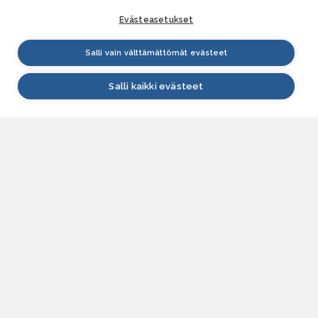
Evästeasetukset
Salli vain välttämättömät evästeet
Salli kaikki evästeet
VESI.fi
Vesi.fi on vesiaiheisen tutkitun tiedon lähde, joka
palvelee sekä kansalaisia että eri alojen
asiantuntijoita. Tietosisällön sivustolle tuottavat
Suomen ympäristökeskus, Lupa- ja valvontavirasto,
Elinvoimakeskukset, Ilmatieteen laitos ja Tulvakeskus
yhteistyössä vesialan asiantuntijaorganisaatioiden
kanssa.
ASIAKASPALVELU