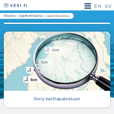
EN
SV
Etusivu
>
Ajankohtaista
>
vesistökunnostuksen rahoitus
Siirry karttapalveluun