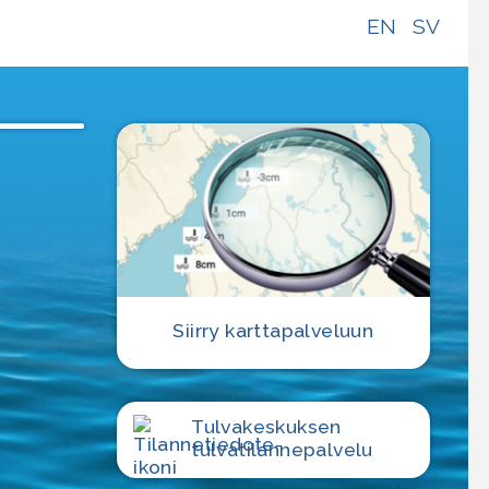
EN
SV
Siirry karttapalveluun
Tulvakeskuksen
tulvatilanne­palvelu