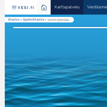
Karttapalvelu
Vesitilann
Etusivu
>
Ajankohtaista
>
vesistöjensäännöstely