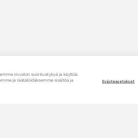
mme sivuston suorituskykyä ja käyttöä,
emme ja räätälöidäksemme sisältöä ja
Evästeasetukset
ASIAKASPALVELU
E