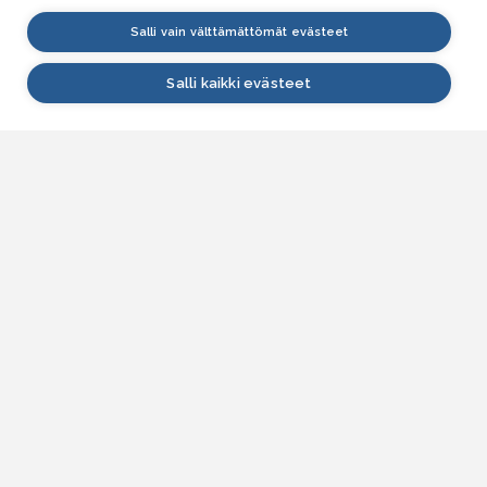
Salli vain välttämättömät evästeet
Salli kaikki evästeet
VESI.fi
Vesi.fi on vesiaiheisen tutkitun tiedon lähde, joka
palvelee sekä kansalaisia että eri alojen
asiantuntijoita. Tietosisällön sivustolle tuottavat
Suomen ympäristökeskus, Lupa- ja valvontavirasto,
Elinvoimakeskukset, Ilmatieteen laitos ja Tulvakeskus
yhteistyössä vesialan asiantuntijaorganisaatioiden
kanssa.
ASIAKASPALVELU
Yhteydenottolomake