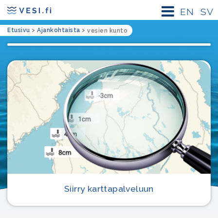
EN
SV
Etusivu
>
Ajankohtaista
>
vesien kunto
Siirry karttapalveluun