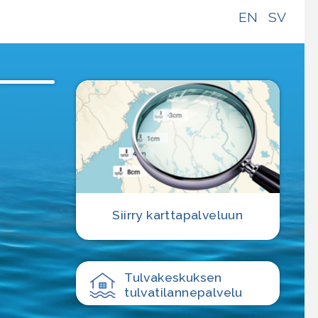
EN
SV
Siirry karttapalveluun
Tulvakeskuksen
tulvatilanne­palvelu