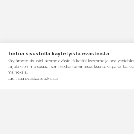
Tietoa sivustolla käytetyistä evästeistä
Käytämme sivustollamme evästeitä kerätäksemme ja analysoidakse
tarjotaksemme sosiaalisen median ominaisuuksia sekä parantaaks
mainoksia.
Lue lisää evästeasetuksista
VESI.fi
Vesi.fi on vesiaiheisen tutkitun tiedon lähde, joka