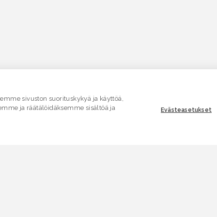
mme sivuston suorituskykyä ja käyttöä,
emme ja räätälöidäksemme sisältöä ja
Evästeasetukset
ASIAKASPALVELU
E
Yhteydenottolomake
K