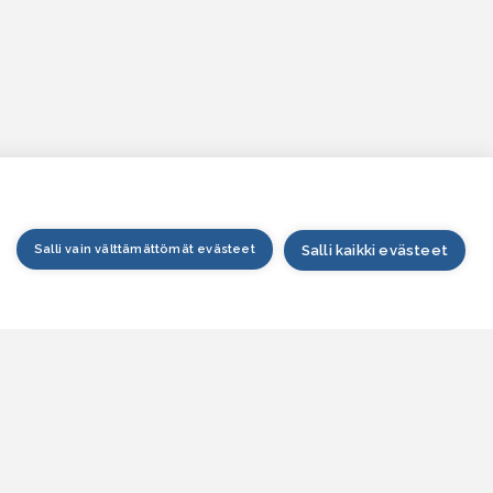
Salli vain välttämättömät evästeet
Salli kaikki evästeet
tusivu
arttapalvelu