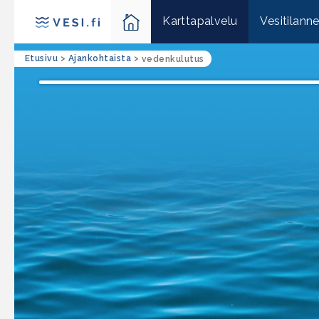
Karttapalvelu
Vesitilann
Etusivu
>
Ajankohtaista
>
vedenkulutus