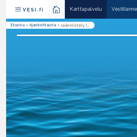
Karttapalvelu
Vesitilann
Etusivu
>
Ajankohtaista
>
säännöstely lupa