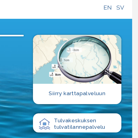
EN
SV
Siirry karttapalveluun
Tulvakeskuksen
tulvatilanne­palvelu