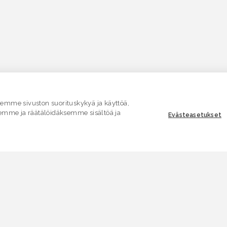
mme sivuston suorituskykyä ja käyttöä,
emme ja räätälöidäksemme sisältöä ja
Evästeasetukset
ASIAKASPALVELU
E
Yhteydenottolomake
K