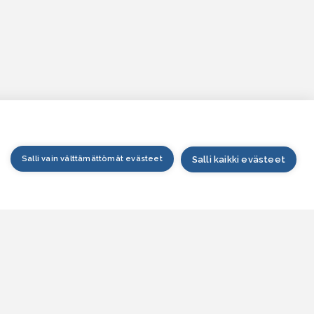
Salli vain välttämättömät evästeet
Salli kaikki evästeet
tusivu
arttapalvelu