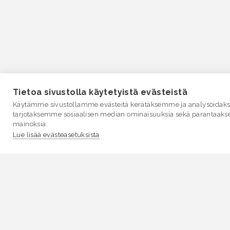
Tietoa sivustolla käytetyistä evästeistä
Käytämme sivustollamme evästeitä kerätäksemme ja analysoidakse
tarjotaksemme sosiaalisen median ominaisuuksia sekä parantaaks
mainoksia.
Lue lisää evästeasetuksista
VESI.fi
Vesi.fi on vesiaiheisen tutkitun tiedon lähde, joka