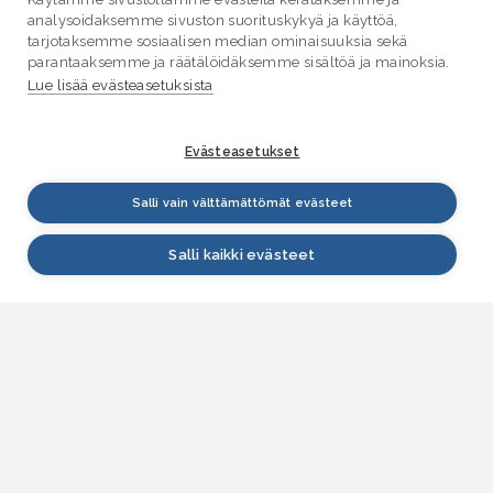
analysoidaksemme sivuston suorituskykyä ja käyttöä,
tarjotaksemme sosiaalisen median ominaisuuksia sekä
parantaaksemme ja räätälöidäksemme sisältöä ja mainoksia.
Lue lisää evästeasetuksista
Evästeasetukset
Salli vain välttämättömät evästeet
Salli kaikki evästeet
VESI.fi
Vesi.fi on vesiaiheisen tutkitun tiedon lähde, joka
palvelee sekä kansalaisia että eri alojen
asiantuntijoita. Tietosisällön sivustolle tuottavat