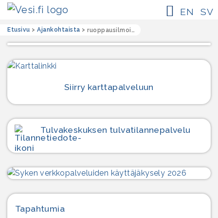
EN
SV
Etusivu
>
Ajankohtaista
>
ruoppausilmoitus
Siirry karttapalveluun
Tulvakeskuksen tulvatilanne­palvelu
Tapahtumia