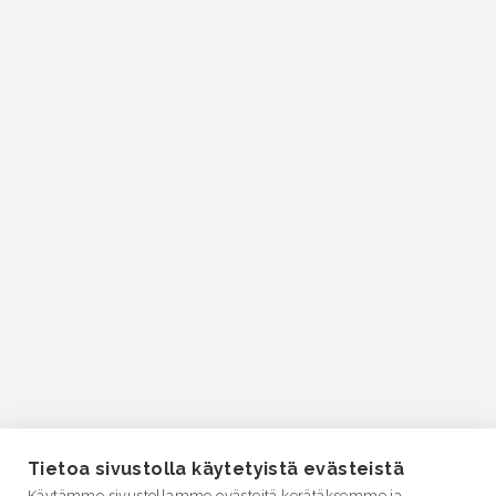
Tietoa sivustolla käytetyistä evästeistä
Käytämme sivustollamme evästeitä kerätäksemme ja