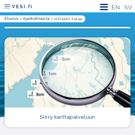
EN
SV
Etusivu
>
Ajankohtaista
>
riittääkö kalaa
Siirry karttapalveluun