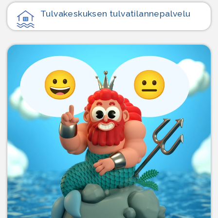
Tulvakeskuksen tulvatilanne­palvelu