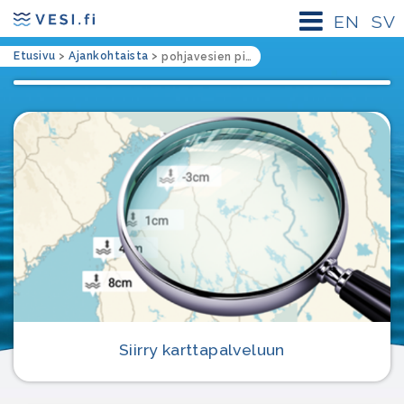
EN
SV
Etusivu
>
Ajankohtaista
>
pohjavesien pilaantuminen
Siirry karttapalveluun