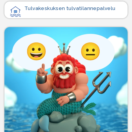
Tulvakeskuksen tulvatilanne­palvelu