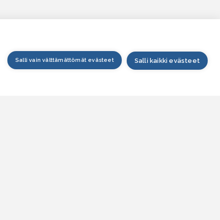
Salli vain välttämättömät evästeet
Salli kaikki evästeet
tusivu
arttapalvelu
esitilanne
esitieto
jankohtaista