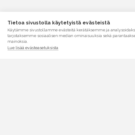
Tietoa sivustolla käytetyistä evästeistä
Käytämme sivustollamme evästeitä kerätäksemme ja analysoidakse
tarjotaksemme sosiaalisen median ominaisuuksia sekä parantaaks
mainoksia.
Lue lisää evästeasetuksista
VESI.fi
Vesi.fi on vesiaiheisen tutkitun tiedon lähde, joka
palvelee sekä kansalaisia että eri alojen asiantuntijoita
Tietosisällön sivustolle tuottavat Suomen
ympäristökeskus, Lupa- ja valvontavirasto,
Elinvoimakeskukset, Ilmatieteen laitos ja Tulvakeskus
yhteistyössä vesialan asiantuntijaorganisaatioiden