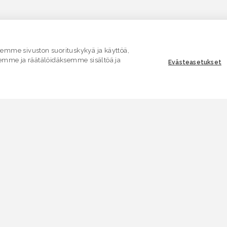
mme sivuston suorituskykyä ja käyttöä,
emme ja räätälöidäksemme sisältöä ja
Evästeasetukset
ASIAKASPALVELU
E
Yhteydenottolomake
K
.
SÄHKÖPOSTI
V
asiakaspalvelu.ymparisto@lvv.fi
V
PUHELIN
0295 256 920
A