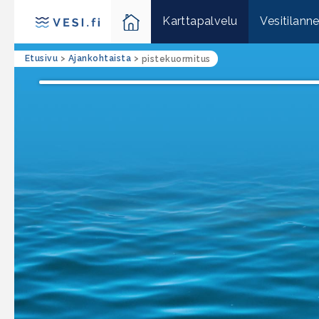
Karttapalvelu
Vesitilann
Etusivu
>
Ajankohtaista
>
pistekuormitus