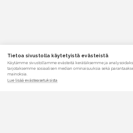
Tietoa sivustolla käytetyistä evästeistä
Käytämme sivustollamme evästeitä kerätäksemme ja analysoidakse
tarjotaksemme sosiaalisen median ominaisuuksia sekä parantaaks
mainoksia.
Lue lisää evästeasetuksista
VESI.fi
Vesi.fi on vesiaiheisen tutkitun tiedon lähde, joka