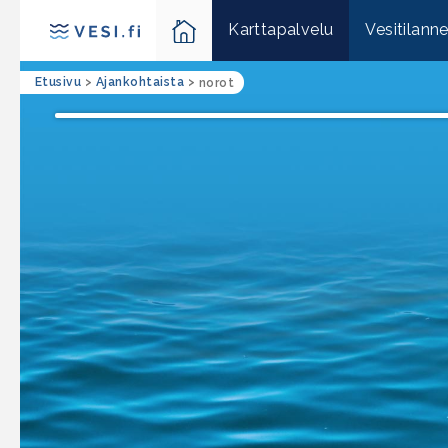
Karttapalvelu
Vesitilann
Etusivu
>
Ajankohtaista
>
norot