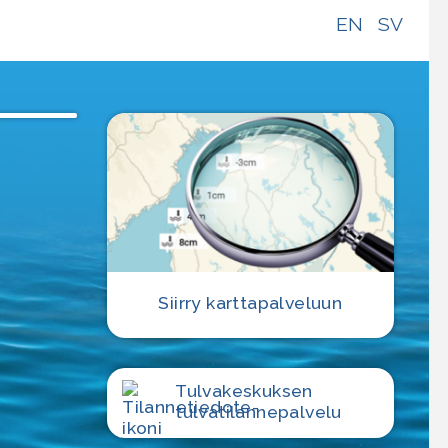
EN
SV
Siirry karttapalveluun
Tulvakeskuksen
tulvatilanne­palvelu