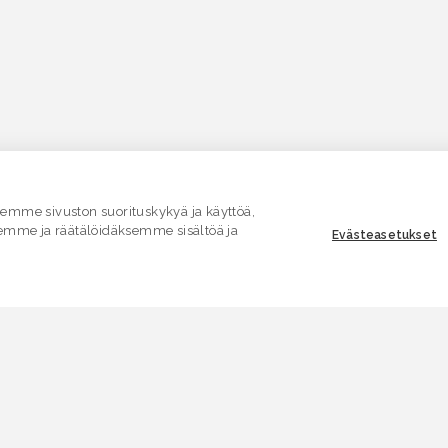
mme sivuston suorituskykyä ja käyttöä,
emme ja räätälöidäksemme sisältöä ja
Evästeasetukset
ASIAKASPALVELU
E
Yhteydenottolomake
K