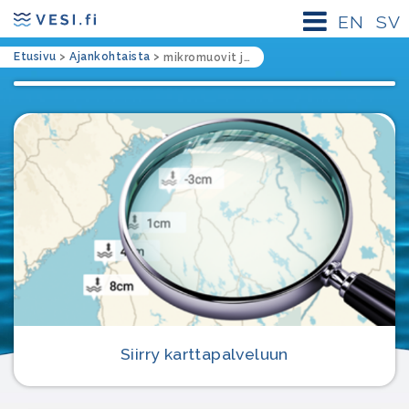
EN
SV
Etusivu
>
Ajankohtaista
>
mikromuovit järvissä
Siirry karttapalveluun