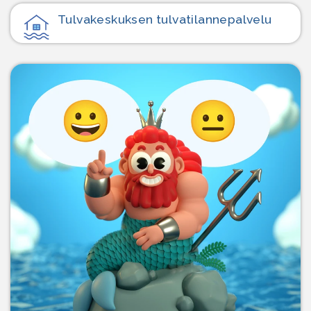
Tulvakeskuksen tulvatilanne­palvelu