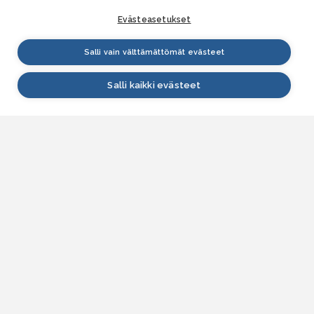
Evästeasetukset
Salli vain välttämättömät evästeet
Salli kaikki evästeet
VESI.fi
Vesi.fi on vesiaiheisen tutkitun tiedon lähde, joka
palvelee sekä kansalaisia että eri alojen
asiantuntijoita. Tietosisällön sivustolle tuottavat
Suomen ympäristökeskus, Lupa- ja valvontavirasto,
Elinvoimakeskukset, Ilmatieteen laitos ja Tulvakeskus
yhteistyössä vesialan asiantuntijaorganisaatioiden
kanssa.
ASIAKASPALVELU