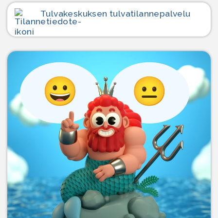
Tulvakeskuksen tulvatilanne­palvelu