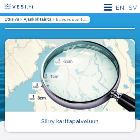
EN
SV
Etusivu
>
Ajankohtaista
>
kaivoveden tutkiminen
Siirry karttapalveluun