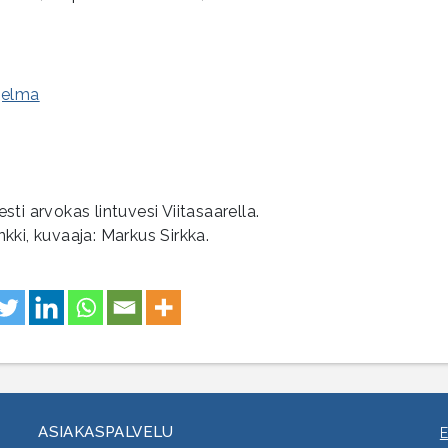
jelma
ti arvokas lintuvesi Viitasaarella.
ki, kuvaaja: Markus Sirkka.
ASIAKASPALVELU
E