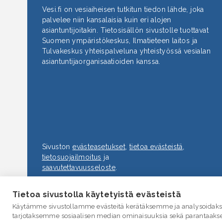
Vesi.fi on vesiaiheisen tutkitun tiedon lähde, joka
palvelee niin kansalaisia kuin eri alojen
asiantuntijoitakin. Tietosisällön sivustolle tuottavat
Suomen ympäristökeskus, Ilmatieteen laitos ja
Tulvakeskus yhteispalveluna yhteistyössä vesialan
asiantuntijaorganisaatioiden kanssa.
Sivuston
evästeasetukset
,
tietoa evästeistä
,
tietosuojailmoitus
ja
saavutettavuus­seloste
.
Tietoa sivustolla käytetyistä evästeistä
Käytämme sivustollamme evästeitä kerätäksemme ja analysoidakse
tarjotaksemme sosiaalisen median ominaisuuksia sekä parantaaks