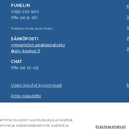
PUHELIN
K
0295 020 900
V
(Ma–pe 9–16)
V
Puhelun hinta pvm/mpm
A
SÄHKÖPOSTI
ympariston.asiakaspalvelu
A
@ely-keskus.fi
CHAT
(Ma–pe 12–15)
Usein kysytyt kysymykset
M
Anna palautetta
mme sivuston suorituskykyä ja käyttöä,
emme ja räätälöidäksemme sisältöä ja
Evästeasetukset