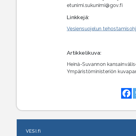
etunimi.sukunimi@gov.fi
Linkkejä:
Vesiensuojelun tehostamisoh
Artikkelikuva:
Heinä-Suvannon kansainvälises
Ympäristöministeriön kuvapank
VESI.fi