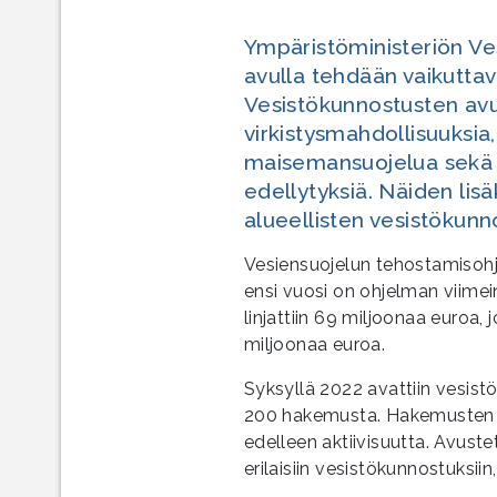
Ympäristöministeriön V
avulla tehdään vaikuttav
Vesistökunnostusten avul
virkistysmahdollisuuksi
maisemansuojelua sekä 
edellytyksiä. Näiden lisä
alueellisten vesistökunn
Vesiensuojelun tehostamisohj
ensi vuosi on ohjelman viimei
linjattiin 69 miljoonaa euroa,
miljoonaa euroa.
Syksyllä 2022 avattiin vesis
200 hakemusta. Hakemusten m
edelleen aktiivisuutta. Avuste
erilaisiin vesistökunnostuksiin