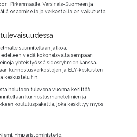
oon, Pirkanmaalle, Varsinais-Suomeen ja
ällä osaamisella ja verkostoilla on vaikutusta
 tulevaisuudessa
lmalle suunnitellaan jatkoa.
 edelleen viedä kokonaisvaltaisempaan
keinoja yhteistyössä sidosryhmien kanssa.
aan kunnostusverkostojen ja ELY-keskusten
a keskusteluihin.
sta halutaan tulevana vuonna kehittää
uunnitellaan kunnostusmenetelmien ja
keen koulutuspakettia, joka keskittyy myös
Niemi, Ympäristöministeriö,