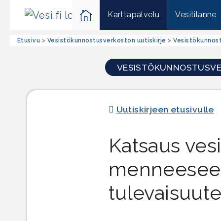
Karttapalvelu
Vesitilanne
Etusivu
>
Vesistökunnostus­­verkoston uutiskirje
>
Vesistökunnost
VESISTÖKUNNOSTUSVER
Uutiskirjeen etusivulle
Katsaus ves
menneeseen
tulevaisuut