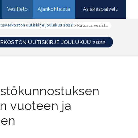
Vesitieto
Ajankohtaista
Asiakaspalvelu
usverkoston uutiskirje joulukuu 2022
>
Katsaus vesistökunnostuksen menneeseen vuoteen ja tulevaisuuteen
KOSTON UUTISKIRJE JOULUKUU 2022
istökunnostuksen
 vuoteen ja
een