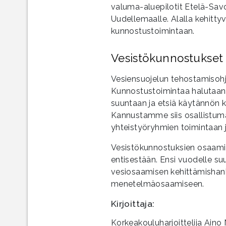
valuma-aluepilotit Etelä-Sav
Uudellemaalle. Alalla kehittyv
kunnostustoimintaan.
Vesistökunnostukset
Vesiensuojelun tehostamisohje
Kunnostustoimintaa halutaan
suuntaan ja etsiä käytännön 
Kannustamme siis osallistum
yhteistyöryhmien toimintaan j
Vesistökunnostuksien osaami
entisestään. Ensi vuodelle s
vesiosaamisen kehittämishank
menetelmäosaamiseen.
Kirjoittaja:
Korkeakouluharjoittelija Aino 