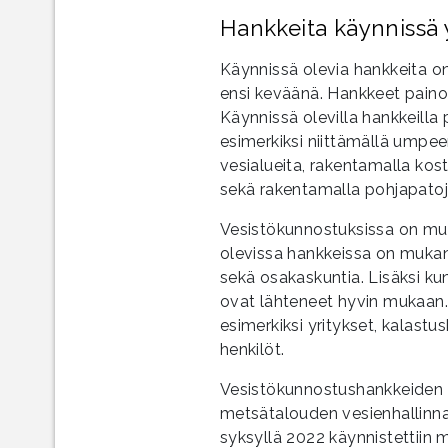
Hankkeita käynnissä
Käynnissä olevia hankkeita on
ensi keväänä. Hankkeet painott
Käynnissä olevilla hankkeilla
esimerkiksi niittämällä umpee
vesialueita, rakentamalla kos
sekä rakentamalla pohjapatoj
Vesistökunnostuksissa on muka
olevissa hankkeissa on mukana
sekä osakaskuntia. Lisäksi ku
ovat lähteneet hyvin mukaan. 
esimerkiksi yritykset, kalastus
henkilöt.
Vesistökunnostushankkeiden li
metsätalouden vesienhallinnan
syksyllä 2022 käynnistettiin