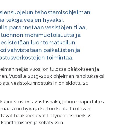
esiensuojelun tehostamisohjelman
ia tekoja vesien hyväksi.
la parannetaan vesistöjen tilaa,
a, luonnon monimuotoisuutta ja
edistetään luontomatkailun
ksi vahvistetaan paikallisten ja
ostusverkostojen toimintaa.
elman neljäs vuosi on tulossa päätökseen ja
nen. Vuosille 2019-2023 ohjelman rahoitukseksi
 joista vesistökunnostuksiin on sidottu 20
tökunnostusten avustushaku, johon saapui lähes
äärä on hyvä ja kertoo kentällä olevan
ttavat hankkeet ovat liittyneet esimerkiksi
, kehittämiseen ja selvityksiin.