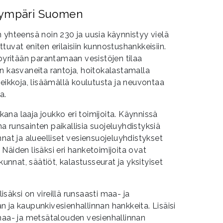
 ympäri Suomen
 yhteensä noin 230 ja uusia käynnistyy vielä
uvat eniten erilaisiin kunnostushankkeisiin.
 pyritään parantamaan vesistöjen tilaa
n kasvaneita rantoja, hoitokalastamalla
teikkoja, lisäämällä koulutusta ja neuvontaa
a.
na laaja joukko eri toimijoita. Käynnissä
 runsainten paikallisia suojeluyhdistyksiä
nnat ja alueelliset vesiensuojeluyhdistykset
Näiden lisäksi eri hanketoimijoita ovat
kunnat, säätiöt, kalastusseurat ja yksityiset
säksi on vireillä runsaasti maa- ja
 ja kaupunkivesienhallinnan hankkeita. Lisäisi
 maa- ja metsätalouden vesienhallinnan