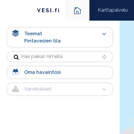
Tämä sivu ei ole saavutettava. Siirry tästä takaisin sivuston et
Karttapalvelu
Teemat
Pintavesien tila
Paikkahaku-painike
Paikannus-
Oma havaintosi
Varoitukset