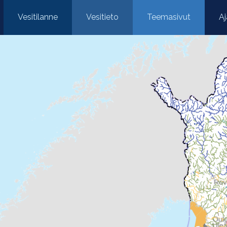
usivulle.
Vesitilanne
Vesitieto
Teemasivut
Aj
painike