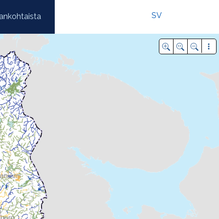
SV
ankohtaista
i