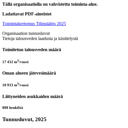
Tällä organisaatiolla on vahvistettu toiminta-alue.
Ladattavat PDF-aineistot
Toimintakertomus Tilinpäätös 2025
Organisaation tunnusluvut
Tietoja talousveden laadusta ja käsittelystä
Toimitetun talousveden määrä
3
17 432
m
/vuosi
Oman alueen jätevesimäärä
3
18 933
m
/vuosi
Liittyneiden asukkaiden määrä
888
henkilöä
Tunnusluvut, 2025