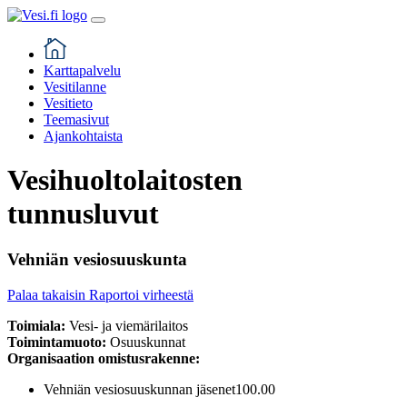
Karttapalvelu
Vesitilanne
Vesitieto
Teemasivut
Ajankohtaista
Vesihuoltolaitosten
tunnusluvut
Vehniän vesiosuuskunta
Palaa takaisin
Raportoi virheestä
Toimiala:
Vesi- ja viemärilaitos
Toimintamuoto:
Osuuskunnat
Organisaation omistusrakenne:
Vehniän vesiosuuskunnan jäsenet
100.00