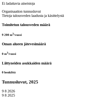
Ei ladattavia aineistoja
Organisaation tunnusluvut
Tietoja talousveden laadusta ja käsittelystä
Toimitetun talousveden määrä
3
9 200
m
/vuosi
Oman alueen jätevesimäärä
3
0
m
/vuosi
Liittyneiden asukkaiden määrä
0
henkilöä
Tunnusluvut, 2025
9 8 2026
9 8 2025