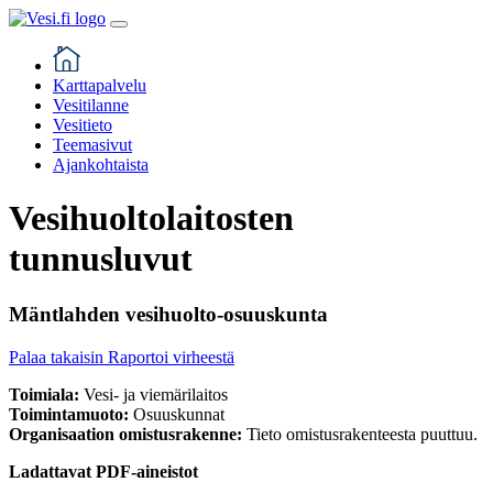
Karttapalvelu
Vesitilanne
Vesitieto
Teemasivut
Ajankohtaista
Vesihuoltolaitosten
tunnusluvut
Mäntlahden vesihuolto-osuuskunta
Palaa takaisin
Raportoi virheestä
Toimiala:
Vesi- ja viemärilaitos
Toimintamuoto:
Osuuskunnat
Organisaation omistusrakenne:
Tieto omistusrakenteesta puuttuu.
Ladattavat PDF-aineistot