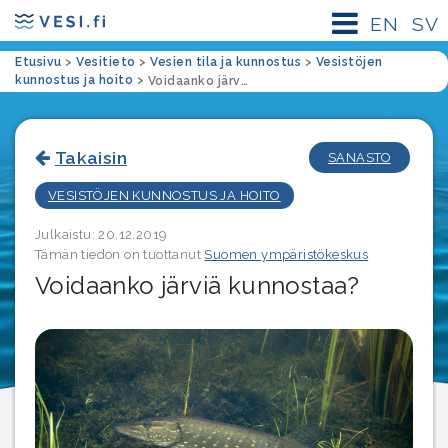
EN
SV
Etusivu
>
Vesitieto
>
Vesien tila ja kunnostus
>
Vesistöjen
kunnostus ja hoito
>
Voidaanko järviä kunnostaa?
Takaisin
SANASTO
VESISTÖJEN KUNNOSTUS JA HOITO
Julkaistu: 20.12.2019
Tämän tiedon on tuottanut
Suomen ympäristökeskus
Voidaanko järviä kunnostaa?