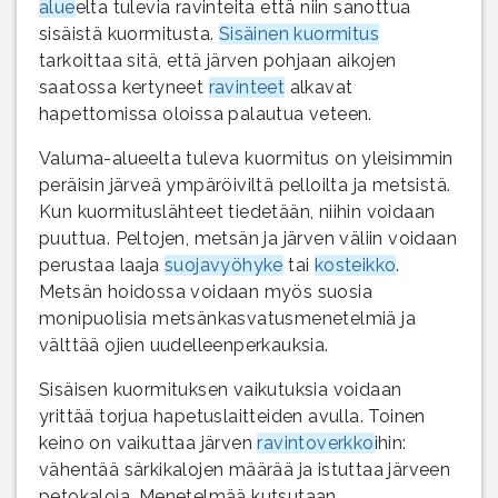
alue
elta tulevia ravinteita että niin sanottua
sisäistä kuormitusta.
Sisäinen kuormitus
tarkoittaa sitä, että järven pohjaan aikojen
saatossa kertyneet
ravinteet
alkavat
hapettomissa oloissa palautua veteen.
Valuma-alueelta tuleva kuormitus on yleisimmin
peräisin järveä ympäröiviltä pelloilta ja metsistä.
Kun kuormituslähteet tiedetään, niihin voidaan
puuttua. Peltojen, metsän ja järven väliin voidaan
perustaa laaja
suojavyöhyke
tai
kosteikko
.
Metsän hoidossa voidaan myös suosia
monipuolisia metsänkasvatusmenetelmiä ja
välttää ojien uudelleenperkauksia.
Sisäisen kuormituksen vaikutuksia voidaan
yrittää torjua hapetuslaitteiden avulla. Toinen
keino on vaikuttaa järven
ravintoverkko
ihin:
vähentää särkikalojen määrää ja istuttaa järveen
petokaloja. Menetelmää kutsutaan