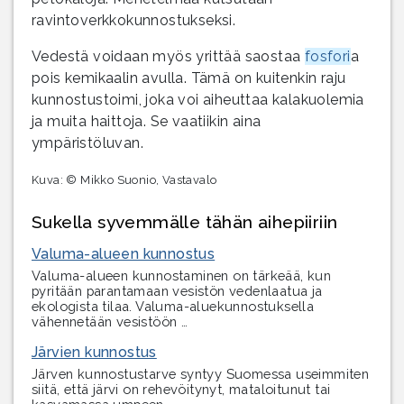
ravintoverkkokunnostukseksi.
Vedestä voidaan myös yrittää saostaa
fosfori
a
pois kemikaalin avulla. Tämä on kuitenkin raju
kunnostustoimi, joka voi aiheuttaa kalakuolemia
ja muita haittoja. Se vaatiikin aina
ympäristöluvan.
Kuva: © Mikko Suonio, Vastavalo
Sukella syvemmälle tähän aihepiiriin
Valuma-alueen kunnostus
Valuma-alueen kunnostaminen on tärkeää, kun
pyritään parantamaan vesistön vedenlaatua ja
ekologista tilaa. Valuma-aluekunnostuksella
vähennetään vesistöön …
Järvien kunnostus
Järven kunnostustarve syntyy Suomessa useimmiten
siitä, että järvi on rehevöitynyt, mataloitunut tai