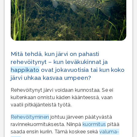
Mitä tehdä, kun järvi on pahasti
rehevöitynyt – kun leväkukinnat ja
happikato
ovat jokavuotisia tai kun koko
järvi uhkaa kasvaa umpeen?
Rehevöitynyt järvi voidaan kunnostaa. Se ei
kuitenkaan onnistu käden käänteessä, vaan
vaatii pitkäjänteistä työtä.
Rehevöityminen
johtuu järveen päätyvästä
ravinnekuormituksesta. Niinpä
kuormitus
pitää
saada ensin kuriin. Tämä koskee sekä
valuma-