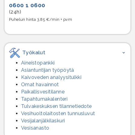
0600 1 0600
(24h)
Puhelun hinta 3,85 €/min + pvm
Työkalut
Aineistopankki
Asiantuntijan työpöytä
Kaivoveden analyysitulkki
Omat havainnot
Paikallisvesitilanne
Tapahtumakalenteri
Tulvakeskuksen tilannetiedote
Vesihuolto­laitosten tunnusluvut
Vesijalanjälki­laskuri
Vesisanasto