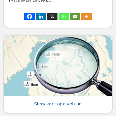
kasvamassa umpeen. …
Siirry karttapalveluun