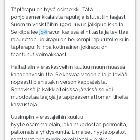
Täplärapu on hyvä esimerkki. Tätä
pohjoisamerikkalaista rapulajia istutettiin laajasti
Suomen vesistöihin 1900-luvun jälkipuoliskolla.
Se kilpailee
joki
ravun kanssa elintilasta ja levittää
rapuruttoa. Jokirapu on herkempi rapurutolle kuin
täplärapu. Niinpä kotimainen jokirapu on
taantunut voimakkaasti.
Haitallisiin vieraskasveihin kuuluu muun muassa
kanadanvesirutto. Se kasvaa veden alla ja leviää
nopeasti pienistäkin verson kappaleista.
Rehevissä ja kalkkipitoisissa järvissä se voi
muodostaa laajoja ja läpipääsemättömän tiheitä
kasvustoja.
Uusimpiin vieraslajeihin kuuluu
hyytelösammaleläin, joka muodostaa pehmeitä,
pallomaisia yhdyskuntia. Limaiset hyytelöpallot
saattavat olla nyrkin kokoisia tai vieläkin