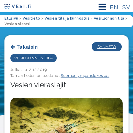
EN
SV
Etusivu
>
Vesitieto
>
Vesien tila ja kunnostus
>
Vesiluonnon tila
>
Vesien vieraslajit
Takaisin
SANASTO
VESILUONNON TILA
Julkaistu: 2.12.2019
Tämän tiedon on tuottanut
Suomen ympäristökeskus
Vesien vieraslajit