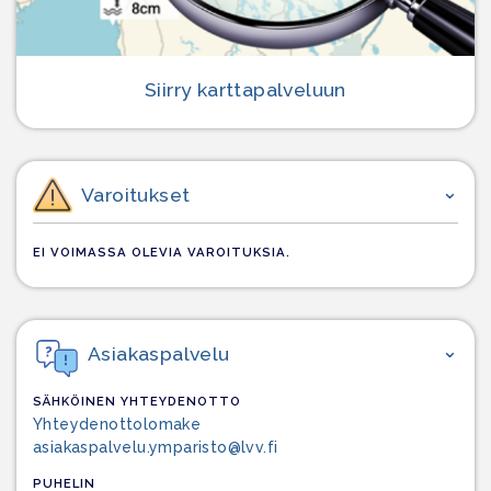
Siirry karttapalveluun
Varoitukset
EI VOIMASSA OLEVIA VAROITUKSIA.
Asiakaspalvelu
SÄHKÖINEN YHTEYDENOTTO
Yhteydenottolomake
asiakaspalvelu.ymparisto@lvv.fi
PUHELIN