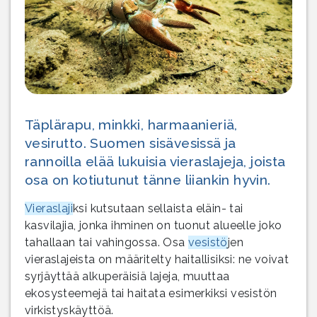
Täplärapu, minkki, harmaanieriä,
vesirutto. Suomen sisävesissä ja
rannoilla elää lukuisia vieraslajeja, joista
osa on kotiutunut tänne liiankin hyvin.
Vieraslaji
ksi kutsutaan sellaista eläin- tai
kasvilajia, jonka ihminen on tuonut alueelle joko
tahallaan tai vahingossa. Osa
vesistö
jen
vieraslajeista on määritelty haitallisiksi: ne voivat
syrjäyttää alkuperäisiä lajeja, muuttaa
ekosysteemejä tai haitata esimerkiksi vesistön
virkistyskäyttöä.