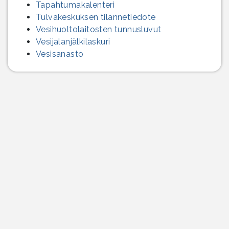
Tapahtumakalenteri
Tulvakeskuksen tilannetiedote
Vesihuolto­laitosten tunnusluvut
Vesijalanjälki­laskuri
Vesisanasto