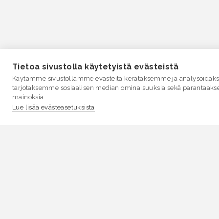
Tietoa sivustolla käytetyistä evästeistä
Käytämme sivustollamme evästeitä kerätäksemme ja analysoidakse
tarjotaksemme sosiaalisen median ominaisuuksia sekä parantaaks
mainoksia.
Lue lisää evästeasetuksista
VESI.fi
Vesi.fi on vesiaiheisen tutkitun tiedon lähde, joka
palvelee sekä kansalaisia että eri alojen asiantuntijoita
Tietosisällön sivustolle tuottavat Suomen