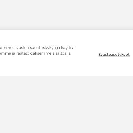
mme sivuston suorituskykyä ja käyttöä,
emme ja räätälöidäksemme sisältöä ja
Evästeasetukset
ASIAKASPALVELU
E
Yhteydenottolomake
K
.
SÄHKÖPOSTI
V
asiakaspalvelu.ymparisto@lvv.fi