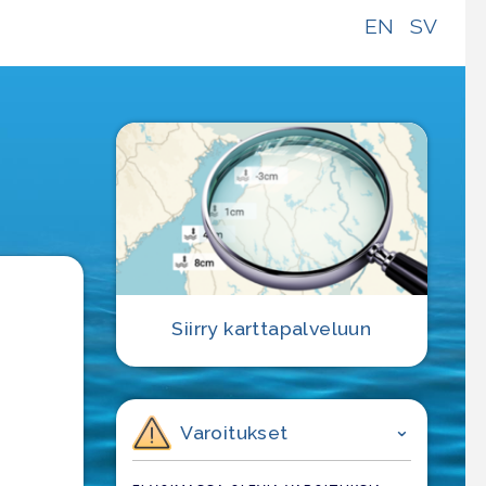
EN
SV
e
Siirry karttapalveluun
Varoitukset