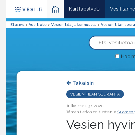
Karttapalvelu
Vesitilann
Etusivu
>
Vesitieto
>
Vesien tila ja kunnostus
>
Vesien tilan seur
Hae m
Takaisin
VESIEN TILAN SEURANTA
Julkaistu: 23.1.2020
Tämän tiedon on tuottanut
Suomen 
Vesien hyvin