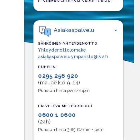
EI VOIMASSA OLEVIA VAROITUKSIA.
Asiakaspalvelu
SÄHKÖINEN YHTEYDENOTTO
Yhteydenottolomake
asiakaspalvelu.ymparisto@lvv.fi
PUHELIN
0295 256 920
(ma–pe klo 9–14)
Puhelun hinta pvm/mpm
PALVELEVA METEOROLOGI
0600 1 0600
(24h)
Puhelun hinta 3,85 €/min + pvm