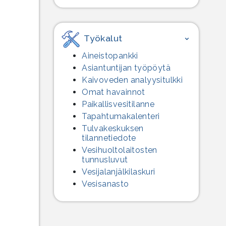
Työkalut
Aineistopankki
Asiantuntijan työpöytä
Kaivoveden analyysitulkki
Omat havainnot
Paikallisvesitilanne
Tapahtumakalenteri
Tulvakeskuksen
tilannetiedote
Vesihuolto­laitosten
tunnusluvut
Vesijalanjälki­laskuri
Vesisanasto