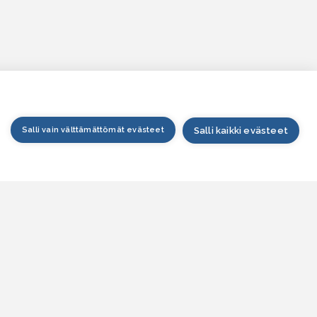
Salli vain välttämättömät evästeet
Salli kaikki evästeet
tusivu
arttapalvelu
esitilanne