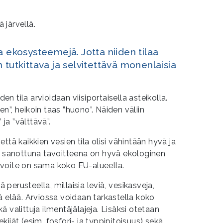
a ekosysteemejä. Jotta niiden tilaa
 tutkittava ja selvitettävä monenlaisia
den tila arvioidaan viisiportaisella asteikolla.
n”, heikoin taas ”huono”. Näiden väliin
 ja ”välttävä”.
ttä kaikkien vesien tila olisi vähintään hyvä ja
in sanottuna tavoitteena on hyvä ekologinen
 Tavoite on sama koko EU-alueella.
ä perusteella, millaisia leviä, vesikasveja,
ä elää. Arviossa voidaan tarkastella koko
ekä valittuja ilmentäjälajeja. Lisäksi otetaan
ijät (esim. fosfori- ja typpipitoisuus) sekä