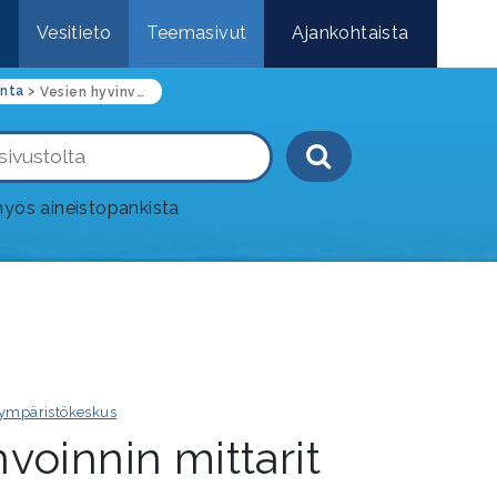
e
Vesitieto
Teemasivut
Ajankohtaista
anta
>
Vesien hyvinvoinnin mittarit
Haku-painik
yös aineistopankista
ympäristökeskus
voinnin mittarit