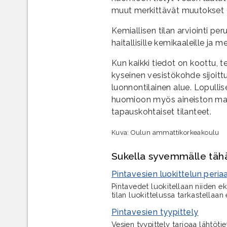
muut merkittävät muutokset (
Kemiallisen tilan arviointi perus
haitallisille kemikaaleille ja 
Kun kaikki tiedot on koottu, t
kyseinen vesistökohde sijoitt
luonnontilainen alue. Lopullis
huomioon myös aineiston mahd
tapauskohtaiset tilanteet.
Kuva: Oulun ammattikorkeakoulu
Sukella syvemmälle tähän
Pintavesien luokittelun peria
Pintavedet luokitellaan niiden e
tilan luokittelussa tarkastellaan e
Pintavesien tyypittely
Vesien tyypittely tarjoaa lähtötie