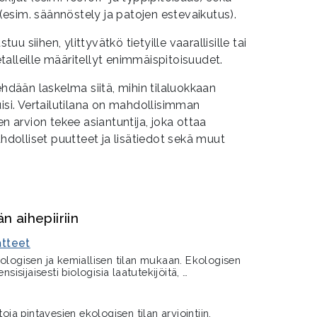
esim. säännöstely ja patojen estevaikutus).
tuu siihen, ylittyvätkö tietyille vaarallisille tai
metalleille määritellyt enimmäispitoisuudet.
ehdään laskelma siitä, mihin tilaluokkaan
uisi. Vertailutilana on mahdollisimman
en arvion tekee asiantuntija, joka ottaa
olliset puutteet ja lisätiedot sekä muut
 aihepiiriin
atteet
kologisen ja kemiallisen tilan mukaan. Ekologisen
nsisijaisesti biologisia laatutekijöitä, …
toja pintavesien ekologisen tilan arviointiin.