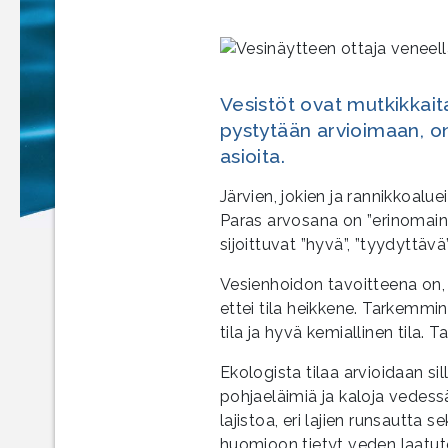
Vesistöt ovat mutkikkait
pystytään arvioimaan, on
asioita.
Järvien, jokien ja rannikkoaluei
Paras arvosana on ”erinomaine
sijoittuvat ”hyvä”, ”tyydyttävä”
Vesienhoidon tavoitteena on, e
ettei tila heikkene. Tarkemm
tila ja hyvä kemiallinen tila.
Ekologista tilaa arvioidaan sill
pohjaeläimiä ja kaloja vedess
lajistoa, eri lajien runsautta s
huomioon tietyt veden laatutek