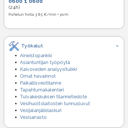
0600 1 0600
(24h)
Puhelun hinta 3,85 €/min + pvm
Työkalut
Aineistopankki
Asiantuntijan työpöytä
Kaivoveden analyysitulkki
Omat havainnot
Paikallisvesitilanne
Tapahtumakalenteri
Tulvakeskuksen tilannetiedote
Vesihuolto­laitosten tunnusluvut
Vesijalanjälki­laskuri
Vesisanasto