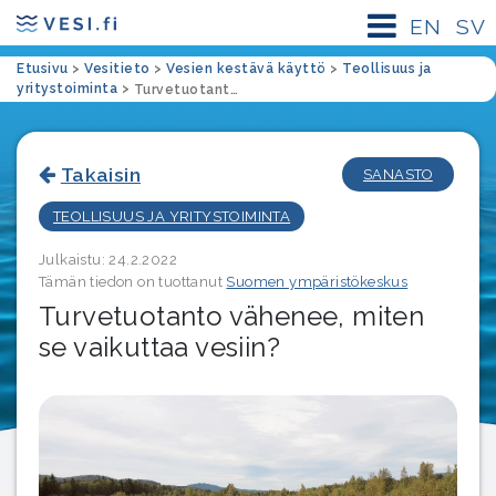
EN
SV
Etusivu
>
Vesitieto
>
Vesien kestävä käyttö
>
Teollisuus ja
yritystoiminta
>
Turvetuotanto vähenee, miten se vaikuttaa vesiin?
Takaisin
SANASTO
TEOLLISUUS JA YRITYSTOIMINTA
Julkaistu: 24.2.2022
Tämän tiedon on tuottanut
Suomen ympäristökeskus
Turvetuotanto vähenee, miten
se vaikuttaa vesiin?