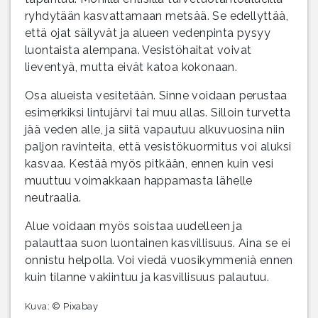
ryhdytään kasvattamaan metsää. Se edellyttää,
että ojat säilyvät ja alueen vedenpinta pysyy
luontaista alempana. Vesistöhaitat voivat
lieventyä, mutta eivät katoa kokonaan.
Osa alueista vesitetään. Sinne voidaan perustaa
esimerkiksi lintujärvi tai muu allas. Silloin turvetta
jää veden alle, ja siitä vapautuu alkuvuosina niin
paljon ravinteita, että vesistökuormitus voi aluksi
kasvaa. Kestää myös pitkään, ennen kuin vesi
muuttuu voimakkaan happamasta lähelle
neutraalia.
Alue voidaan myös soistaa uudelleen ja
palauttaa suon luontainen kasvillisuus. Aina se ei
onnistu helpolla. Voi viedä vuosikymmeniä ennen
kuin tilanne vakiintuu ja kasvillisuus palautuu.
Kuva: © Pixabay