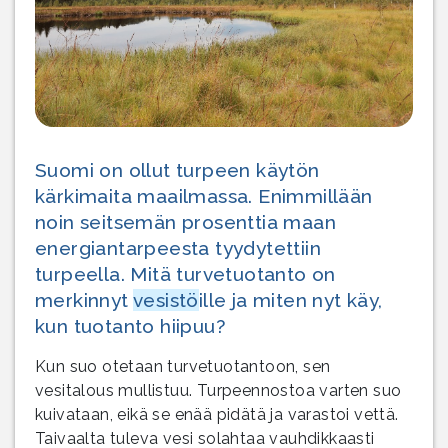
Suomi on ollut turpeen käytön
kärkimaita maailmassa. Enimmillään
noin seitsemän prosenttia maan
energiantarpeesta tyydytettiin
turpeella. Mitä turvetuotanto on
merkinnyt
vesistö
ille ja miten nyt käy,
kun tuotanto hiipuu?
Kun suo otetaan turvetuotantoon, sen
vesitalous mullistuu. Turpeennostoa varten suo
kuivataan, eikä se enää pidätä ja varastoi vettä.
Taivaalta tuleva vesi solahtaa vauhdikkaasti