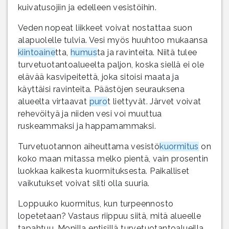
kuivatusojiin ja edelleen vesistöihin.
Veden nopeat liikkeet voivat nostattaa suon
alapuolelle tulvia. Vesi myös huuhtoo mukaansa
kiintoaine
tta,
humus
ta ja ravinteita. Niitä tulee
turvetuotantoalueelta paljon, koska siellä ei ole
elävää kasvipeitettä, joka sitoisi maata ja
käyttäisi ravinteita. Päästöjen seurauksena
alueelta virtaavat
puro
t liettyvät. Järvet voivat
rehevöityä ja niiden vesi voi muuttua
ruskeammaksi ja happamammaksi.
Turvetuotannon aiheuttama vesistö
kuormitus
on
koko maan mitassa melko pientä, vain prosentin
luokkaa kaikesta kuormituksesta. Paikalliset
vaikutukset voivat silti olla suuria.
Loppuuko kuormitus, kun turpeennosto
lopetetaan? Vastaus riippuu siitä, mitä alueelle
tapahtuu. Monilla entisillä turvetuotantoalueilla