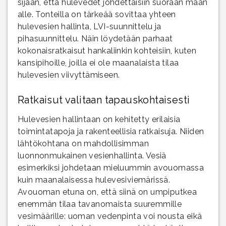
sijaan, että hulevedet johdettaisiin suoraan maan
alle. Tonteilla on tärkeää sovittaa yhteen
hulevesien hallinta, LVI-suunnittelu ja
pihasuunnittelu. Näin löydetään parhaat
kokonaisratkaisut hankaliinkin kohteisiin, kuten
kansipihoille, joilla ei ole maanalaista tilaa
hulevesien viivyttämiseen.
Ratkaisut valitaan tapauskohtaisesti
Hulevesien hallintaan on kehitetty erilaisia
toimintatapoja ja rakenteellisia ratkaisuja. Niiden
lähtökohtana on mahdollisimman
luonnonmukainen vesienhallinta. Vesiä
esimerkiksi johdetaan mieluummin avouomassa
kuin maanalaisessa hulevesiviemärissä.
Avouoman etuna on, että siinä on umpiputkea
enemmän tilaa tavanomaista suuremmille
vesimäärille: uoman vedenpinta voi nousta eikä