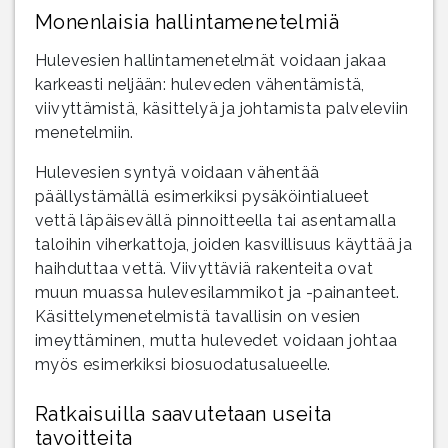
Monenlaisia hallintamenetelmiä
Hulevesien hallintamenetelmät voidaan jakaa
karkeasti neljään: huleveden vähentämistä,
viivyttämistä, käsittelyä ja johtamista palveleviin
menetelmiin.
Hulevesien syntyä voidaan vähentää
päällystämällä esimerkiksi pysäköintialueet
vettä läpäisevällä pinnoitteella tai asentamalla
taloihin viherkattoja, joiden kasvillisuus käyttää ja
haihduttaa vettä. Viivyttäviä rakenteita ovat
muun muassa hulevesilammikot ja -painanteet.
Käsittelymenetelmistä tavallisin on vesien
imeyttäminen, mutta hulevedet voidaan johtaa
myös esimerkiksi biosuodatusalueelle.
Ratkaisuilla saavutetaan useita
tavoitteita