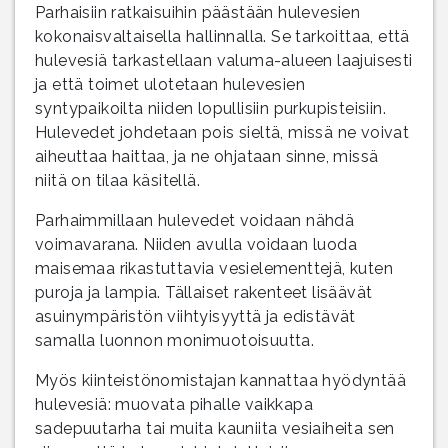
Parhaisiin ratkaisuihin päästään hulevesien
kokonaisvaltaisella hallinnalla. Se tarkoittaa, että
hulevesiä tarkastellaan valuma-alueen laajuisesti
ja että toimet ulotetaan hulevesien
syntypaikoilta niiden lopullisiin purkupisteisiin.
Hulevedet johdetaan pois sieltä, missä ne voivat
aiheuttaa haittaa, ja ne ohjataan sinne, missä
niitä on tilaa käsitellä.
Parhaimmillaan hulevedet voidaan nähdä
voimavarana. Niiden avulla voidaan luoda
maisemaa rikastuttavia vesielementtejä, kuten
puroja ja lampia. Tällaiset rakenteet lisäävät
asuinympäristön viihtyisyyttä ja edistävät
samalla luonnon monimuotoisuutta.
Myös kiinteistönomistajan kannattaa hyödyntää
hulevesiä: muovata pihalle vaikkapa
sadepuutarha tai muita kauniita vesiaiheita sen