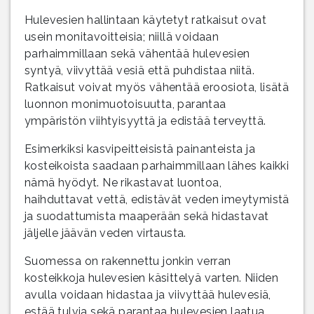
Hulevesien hallintaan käytetyt ratkaisut ovat
usein monitavoitteisia; niillä voidaan
parhaimmillaan sekä vähentää hulevesien
syntyä, viivyttää vesiä että puhdistaa niitä.
Ratkaisut voivat myös vähentää eroosiota, lisätä
luonnon monimuotoisuutta, parantaa
ympäristön viihtyisyyttä ja edistää terveyttä.
Esimerkiksi kasvipeitteisistä painanteista ja
kosteikoista saadaan parhaimmillaan lähes kaikki
nämä hyödyt. Ne rikastavat luontoa,
haihduttavat vettä, edistävät veden imeytymistä
ja suodattumista maaperään sekä hidastavat
jäljelle jäävän veden virtausta.
Suomessa on rakennettu jonkin verran
kosteikkoja hulevesien käsittelyä varten. Niiden
avulla voidaan hidastaa ja viivyttää hulevesiä,
estää tulvia sekä parantaa hulevesien laatua.