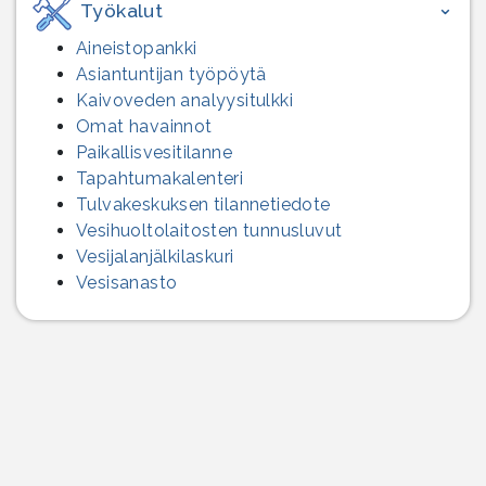
Työkalut
Aineistopankki
Asiantuntijan työpöytä
Kaivoveden analyysitulkki
Omat havainnot
Paikallisvesitilanne
Tapahtumakalenteri
Tulvakeskuksen tilannetiedote
Vesihuolto­laitosten tunnusluvut
Vesijalanjälki­laskuri
Vesisanasto