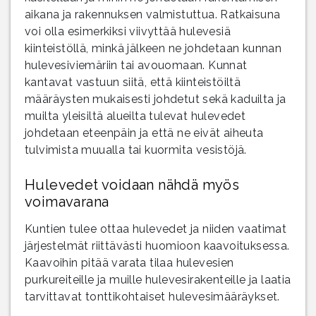
aikana ja rakennuksen valmistuttua. Ratkaisuna
voi olla esimerkiksi viivyttää hulevesiä
kiinteistöllä, minkä jälkeen ne johdetaan kunnan
hulevesiviemäriin tai avouomaan. Kunnat
kantavat vastuun siitä, että kiinteistöiltä
määräysten mukaisesti johdetut sekä kaduilta ja
muilta yleisiltä alueilta tulevat hulevedet
johdetaan eteenpäin ja että ne eivät aiheuta
tulvimista muualla tai kuormita vesistöjä.
Hulevedet voidaan nähdä myös
voimavarana
Kuntien tulee ottaa hulevedet ja niiden vaatimat
järjestelmät riittävästi huomioon kaavoituksessa.
Kaavoihin pitää varata tilaa hulevesien
purkureiteille ja muille hulevesirakenteille ja laatia
tarvittavat tonttikohtaiset hulevesimääräykset.