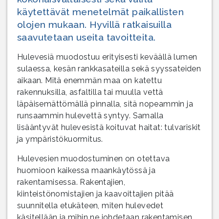
käytettävät menetelmät paikallisten
olojen mukaan. Hyvillä ratkaisuilla
saavutetaan useita tavoitteita.
Hulevesiä muodostuu erityisesti keväällä lumen
sulaessa, kesän rankkasateilla sekä syyssateiden
aikaan. Mitä enemmän maa on katettu
rakennuksilla, asfaltilla tai muulla vettä
läpäisemättömällä pinnalla, sitä nopeammin ja
runsaammin hulevettä syntyy. Samalla
lisääntyvät hulevesistä koituvat haitat: tulvariskit
ja ympäristökuormitus.
Hulevesien muodostuminen on otettava
huomioon kaikessa maankäytössä ja
rakentamisessa. Rakentajien,
kiinteistönomistajien ja kaavoittajien pitää
suunnitella etukäteen, miten hulevedet
käsitellään ja mihin ne johdetaan rakentamisen