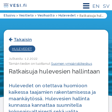
EN
SV
Etusivu
>
Vesitieto
>
Vesihuolto
>
Hulevedet
>
Ratkaisuja hulevesien hallintaan
Takaisin
HULEVEDET
Julkaistu: 1.2.2022
Tämän tiedon on tuottanut
Suomen ympäristökeskus
Ratkaisuja hulevesien hallintaan
Hulevedet on otettava huomioon
kaikessa taajamien rakentamisessa ja
maankäytössä. Hulevesien hallinta
kunnassa kannattaa suunnitella
kokonaisvaltaisesti sekä valita