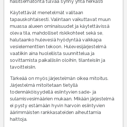
hallitsematonta tulvaa synny yhtä herkästi
Käytettävät menetelmät valitaan
tapauskohtaisesti. Valintaan vaikuttavat muun
muassa alueen ominaisuudet ja käytettävissä
oleva tila, mahdolliset riskikohteet sekä se,
halutaanko hulevesiä hyödyntää vaikkapa
vesielementtien tekoon. Hulevesijärjestelmä
vaatiikin aina huolellista suunnittelua ja
sovittamista paikallisiin oloihin, tilanteisiin ja
tavoitteisiin.
Tärkeää on myös järjestelmän oikea mitoitus.
Järjestelmä mitoitetaan tietyllä
todennäköisyydellä esiintyvien sade- ja
sulamisvesimäärien mukaan. Mikään järjestelmä
ei pysty estämään hyvin harvoin esiintyvien
äärimmäisten rankkasateiden aiheuttamia
haittoja.