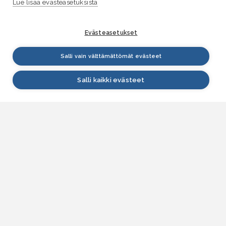
Lue lisää evästeasetuksista
Evästeasetukset
Salli vain välttämättömät evästeet
Salli kaikki evästeet
VESI.fi
Vesi.fi on vesiaiheisen tutkitun tiedon lähde, joka
palvelee sekä kansalaisia että eri alojen
asiantuntijoita. Tietosisällön sivustolle tuottavat
Suomen ympäristökeskus, Lupa- ja valvontavirasto,
Elinvoimakeskukset, Ilmatieteen laitos ja Tulvakeskus
yhteistyössä vesialan asiantuntijaorganisaatioiden
kanssa.