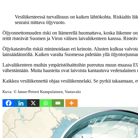
Vesiliikenteessä turvallisuus on kaiken lähtökohta. Riskialtis l
seuraisi mittava öljyvuoto.
Öljyonnettomuuden riski on Itämerellä huomattava, koska liikenne on vi
reitit risteävät Suomen ja Viron välisen laivaliikenteen kanssa. Risteävä
Öljykatastrofin riskiä minimoidaan eri keinoin. Alusten kulkua valvota
lainsäädännöllä. Kaiken varalta Suomessa pidetään yllä öljyntorjunnan
Laivaliikenteen muihin ympäristöhaittoihin pureutuu muun muassa EU:n
vähentämään. Muita haasteita ovat laivoista kantautuva vedenalainen me
Kaikkea vesiliikennettä ohjaa vesiliikennelaki. Se pyrkii takaamaan, ett
Kuva: © Janne-Petteri Kumpulainen, Vastavalo