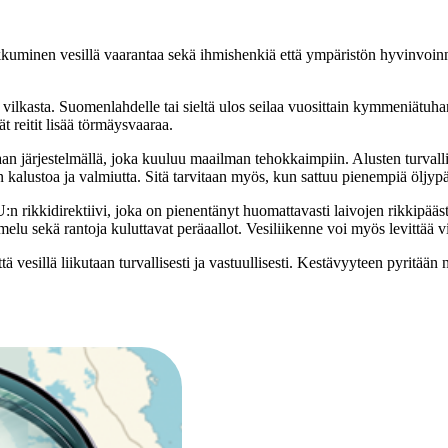
iikkuminen vesillä vaarantaa sekä ihmishenkiä että ympäristön hyvinvoin
lkasta. Suomenlahdelle tai sieltä ulos seilaa vuosittain kymmeniätuhansia
t reitit lisää törmäysvaaraa.
an järjestelmällä, joka kuuluu maailman tehokkaimpiin. Alusten turvalli
 kalustoa ja valmiutta. Sitä tarvitaan myös, kun sattuu pienempiä öljyp
 rikkidirektiivi, joka on pienentänyt huomattavasti laivojen rikkipää
lu sekä rantoja kuluttavat peräaallot. Vesiliikenne voi myös levittää vi
ä vesillä liikutaan turvallisesti ja vastuullisesti. Kestävyyteen pyritään