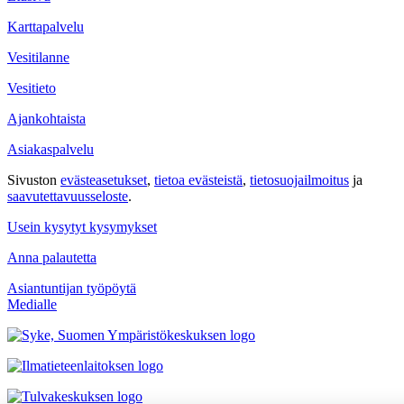
Karttapalvelu
Vesitilanne
Vesitieto
Ajankohtaista
Asiakaspalvelu
Sivuston
evästeasetukset
,
tietoa evästeistä
,
tietosuojailmoitus
ja
saavutettavuus­seloste
.
Usein kysytyt kysymykset
Anna palautetta
Asiantuntijan työpöytä
Medialle