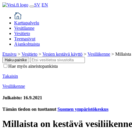
SV
EN
Karttapalvelu
Vesitilanne
Vesitieto
Teemasivut
Ajankohtaista
Etusivu
>
Vesitieto
>
Vesien kestävä käyttö
>
Vesiliikenne
>
Millaista
Haku-painike
Hae myös aineistopankista
Takaisin
Vesiliikenne
Julkaistu: 16.9.2021
Tämän tiedon on tuottanut
Suomen ympäristökeskus
Millaista on kestävä vesiliikenn