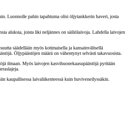
nin. Luonnolle pahin tapahtuma olisi öljytankkerin haveri, josta
 aluksia, joista liki neljännes on säiliölaivoja. Lahdella laivojen
suutta säädellään myös kotimaisella ja kansainvälisellä
äästöjä. Öljypäästöjen määrä on vähentynyt selvästi takavuosista.
stöjä ilmaan. Myös laivojen kasvihuonekaasupäästöjä pyritään
eraslajeja.
 niin kaupallisessa laivaliikenteessä kuin huviveneilyssäkin.