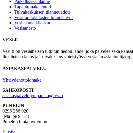
Paikallisvesitilanne
Tapahtumakalenteri
Tulvakeskuksen tilannetiedote
Vesihuolto­laitosten tunnusluvut
Vesijalanjälki­laskuri
Vesisanasto
VESI.fi
Vesi.fi on vesiaiheisen tutkitun tiedon lähde, joka palvelee sekä kansa
Ilmatieteen laitos ja Tulvakeskus yhteistyössä vesialan asiantuntijaorg
ASIAKASPALVELU
Yhteydenottolomake
SÄHKÖPOSTI
asiakaspalvelu.ymparisto@lvv.fi
PUHELIN
0295 256 920
(Ma–pe 9–14)
Puhelun hinta pvm/mpm
Etusivu