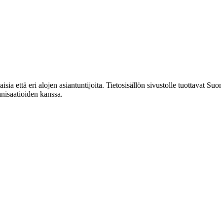
laisia että eri alojen asiantuntijoita. Tietosisällön sivustolle tuottava
anisaatioiden kanssa.