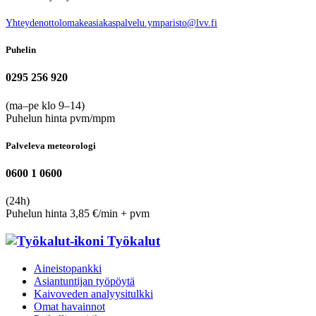
Yhteydenottolomake
asiakaspalvelu.ymparisto@lvv.fi
Puhelin
0295 256 920
(ma–pe klo 9–14)
Puhelun hinta pvm/mpm
Palveleva meteorologi
0600 1 0600
(24h)
Puhelun hinta 3,85 €/min + pvm
Työkalut
Aineistopankki
Asiantuntijan työpöytä
Kaivoveden analyysitulkki
Omat havainnot