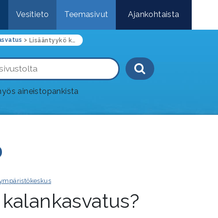
e
Vesitieto
Teemasivut
Ajankohtaista
asvatus
>
Lisääntyykö kalankasvatus?
Haku-painik
yös aineistopankista
ympäristökeskus
 kalankasvatus?