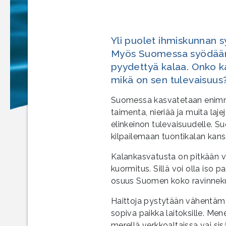
Yli puolet ihmiskunnan 
Myös Suomessa syödään
pyydettyä kalaa. Onko ka
mikä on sen tulevaisuus
Suomessa kasvatetaan enimmäk
taimenta, nieriää ja muita la
elinkeinon tulevaisuudelle. S
kilpailemaan tuontikalan kans
Kalankasvatusta on pitkään v
kuormitus. Sillä voi olla iso 
osuus Suomen koko ravinneku
Haittoja pystytään vähentämää
sopiva paikka laitoksille. Men
merellä verkkoaltaissa vai sis