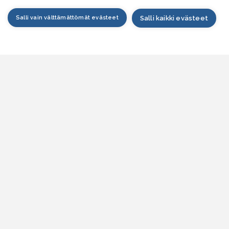
Salli vain välttämättömät evästeet
Salli kaikki evästeet
tusivu
arttapalvelu
esitilanne
esitieto
jankohtaista
siakaspalvelu