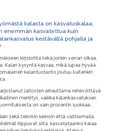
syömästä kalasta on kasvatuskalaa.
 enemmän kasvatettua kuin
lankasvatus kestävällä pohjalla ja
?
seen kirjolohta sekä jonkin verran siikaa,
jeja. Kalan kysyntä kasvaa, mikä lupaa hyvää
uomalainen kalantuotanto joutuu kuitenkin
sa.
arjostanut laitosten aiheuttama rehevöittävä
paikallinen merkitys, vaikka kalankasvatuksen
ormituksesta on vain prosentin luokkaa.
n sekä teknisin keinoin että valitsemalla
etelmät riippuvat siitä, kasvatetaanko kalaa
ämaahan tehdyissä erillisissä altaissa.