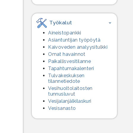
Työkalut
Aineistopankki
Asiantuntijan työpöytä
Kaivoveden analyysitulkki
Omat havainnot
Paikallisvesitilanne
Tapahtumakalenteri
Tulvakeskuksen
tilannetiedote
Vesihuolto­laitosten
tunnusluvut
Vesijalanjälki­laskuri
Vesisanasto