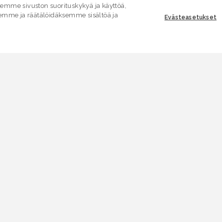
mme sivuston suorituskykyä ja käyttöä,
emme ja räätälöidäksemme sisältöä ja
Evästeasetukset
ASIAKASPALVELU
E
Yhteydenottolomake
K
.
SÄHKÖPOSTI
V
asiakaspalvelu.ymparisto@lvv.fi
V
PUHELIN
0295 256 920
A
(Ma–pe 9–14)
Puhelun hinta pvm/mpm
A