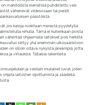
on mahdollista kierrättää puhdistettu vesi
ästöt vähenevät viidesosaan tai peräti
lankasvatuksen päästöistä.
vät, jos kaloja ruokitaan merestä pyydetyllä
 valmistetulla rehulla. Tämä ei kuitenkaan poista
daan vähentää ohjaamalla laitokset pois herkiltä
rikasvatus siirtyy yhä enemmän ulkosaaristoon
iden on silloin oltava nykyistä järeämpiä, jotta
oa ja virtauksia. Tällaisia rakenteita
nsuojelulain ja vesilain mukaiset luvat, joten
 ohjata laitosten sijoittumista ja säädellä
tusta.