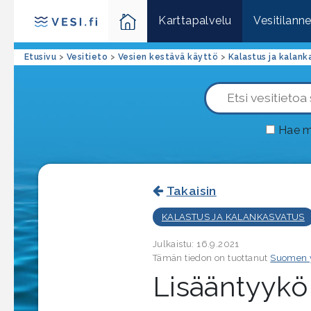
Karttapalvelu
Vesitilann
Etusivu
>
Vesitieto
>
Vesien kestävä käyttö
>
Kalastus ja kalank
Hae m
Takaisin
KALASTUS JA KALANKASVATUS
Julkaistu: 16.9.2021
Tämän tiedon on tuottanut
Suomen 
Lisääntyykö