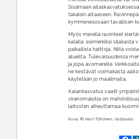
Sisämaan allaskasvatuksessa 
takaisin altaaseen. Ravinnepä
kymmenesosaan tavallisen ka
Myös merellä ravinteet kiertä
kalalla, esimerkiksi silakasta
paikallisia haittoja. Niitä voi
alueilta. Tulevaisuudessa me
ja jopa avomerelle. Verkkoalta
ne kestävät voimakasta aallokk
käytetään jo maailmalla.
Kalankasvatus vaatii ympäristö
viranomaisilla on mahdollisuus
laitosten aiheuttamaa kuormi
Kuva: © Harri Töhönen, Vastavalo