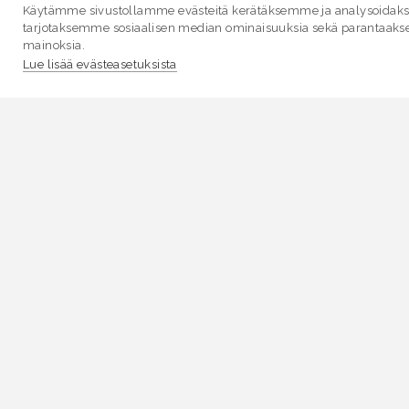
Käytämme sivustollamme evästeitä kerätäksemme ja analysoidakse
tarjotaksemme sosiaalisen median ominaisuuksia sekä parantaaks
mainoksia.
Lue lisää evästeasetuksista
VESI.fi
Vesi.fi on vesiaiheisen tutkitun tiedon lähde, joka
palvelee sekä kansalaisia että eri alojen asiantuntijoita
Tietosisällön sivustolle tuottavat Suomen
ympäristökeskus, Lupa- ja valvontavirasto,
Elinvoimakeskukset, Ilmatieteen laitos ja Tulvakeskus
yhteistyössä vesialan asiantuntijaorganisaatioiden
kanssa.