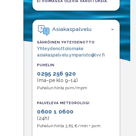
EI VOIMASSA OLEVIA VAROITUKSIA.
Asiakaspalvelu
SÄHKÖINEN YHTEYDENOTTO
Yhteydenottolomake
asiakaspalvelu.ymparisto@lvv.fi
PUHELIN
0295 256 920
(ma–pe klo 9–14)
Puhelun hinta pvm/mpm
PALVELEVA METEOROLOGI
0600 1 0600
(24h)
Puhelun hinta 3,85 €/min + pvm