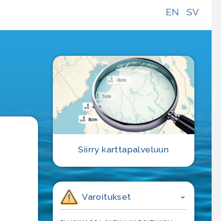
EN
SV
e
Siirry karttapalveluun
Varoitukset