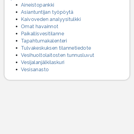
Aineistopankki
Asiantuntijan työpöytä
Kaivoveden analyysitulkki
Omat havainnot
Paikallisvesitilanne
Tapahtumakalenteri
Tulvakeskuksen tilannetiedote
Vesihuolto­laitosten tunnusluvut
Vesijalanjälki­laskuri
Vesisanasto