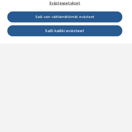
Evästeasetukset
Salli vain välttämättömät evästeet
Salli kaikki evästeet
VESI.fi
Vesi.fi on vesiaiheisen tutkitun tiedon lähde, joka
palvelee sekä kansalaisia että eri alojen
asiantuntijoita. Tietosisällön sivustolle tuottavat
Suomen ympäristökeskus, Lupa- ja valvontavirasto,
Elinvoimakeskukset, Ilmatieteen laitos ja Tulvakeskus
yhteistyössä vesialan asiantuntijaorganisaatioiden
kanssa.
ASIAKASPALVELU
Yhteydenottolomake