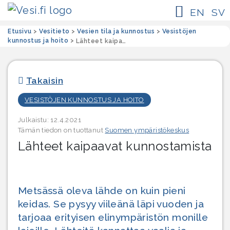
EN
SV
Etusivu
>
Vesitieto
>
Vesien tila ja kunnostus
>
Vesistöjen
kunnostus ja hoito
>
Lähteet kaipaavat kunnostamista
Takaisin
VESISTÖJEN KUNNOSTUS JA HOITO
Julkaistu: 12.4.2021
Tämän tiedon on tuottanut
Suomen ympäristökeskus
Lähteet kaipaavat kunnostamista
Metsässä oleva lähde on kuin pieni
keidas. Se pysyy viileänä läpi vuoden ja
tarjoaa erityisen elinympäristön monille