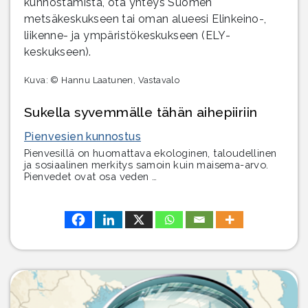
kunnostamista, ota yhteys Suomen
metsäkeskukseen tai oman alueesi Elinkeino-,
liikenne- ja ympäristökeskukseen (ELY-
keskukseen).
Kuva: © Hannu Laatunen, Vastavalo
Sukella syvemmälle tähän aihepiiriin
Pienvesien kunnostus
Pienvesillä on huomattava ekologinen, taloudellinen
ja sosiaalinen merkitys samoin kuin maisema-arvo.
Pienvedet ovat osa veden …