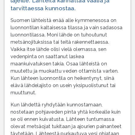
lajeille. Lähteitä kannattaa vaalia ja
tarvittaessa kunnostaa.
Suomen lähteistä enää alle kymmenesosa on
luonnontilan kaltaisessa tilassa ja vain sadasosa
luonnontilassa. Moni lähde on tuhoutunut
metsänojituksissa tai teitä rakennettaessa.
Vaikka itse lähde olisi vielä olemassa, sen
vedenpinta on saattanut laskea
maankuivatuksen takia. Osaa lähteistä on
muutettu ja muokattu veden ottamista varten.
Kun lähteen luonnontila on heikentynyt, siinä
elävä lähdelajisto on usein yksipuolistunut tai
muuttunut.
Kun lähdettä ryhdytään kunnostamaan,
nostetaan pohjaveden pinta yhtä korkealle kuin
se oli ennen kuivatusta. Lähteen tuntumassa
olevat metsäojat tukitaan ja ajourien painanteet
täytetään. Lähteestä purkautuva vesi ohjataan