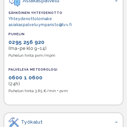
Asiakaspalvelu
SÄHKÖINEN YHTEYDENOTTO
Yhteydenottolomake
asiakaspalvelu.ymparisto@lvv.fi
PUHELIN
0295 256 920
(ma–pe klo 9–14)
Puhelun hinta pvm/mpm
PALVELEVA METEOROLOGI
0600 1 0600
(24h)
Puhelun hinta 3,85 €/min + pvm
Työkalut