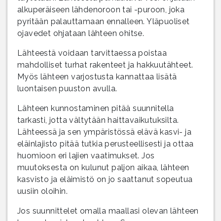
alkuperäiseen lähdenoroon tai -puroon, joka
pyritään palauttamaan ennalleen. Yläpuoliset
ojavedet ohjataan lähteen ohitse.
Lähteestä voidaan tarvittaessa poistaa
mahdolliset turhat rakenteet ja hakkuutähteet.
Myös lähteen varjostusta kannattaa lisätä
luontaisen puuston avulla.
Lähteen kunnostaminen pitää suunnitella
tarkasti, jotta vältytään haittavaikutuksilta.
Lähteessä ja sen ympäristössä elävä kasvi- ja
eläinlajisto pitää tutkia perusteellisesti ja ottaa
huomioon eri lajien vaatimukset. Jos
muutoksesta on kulunut paljon aikaa, lähteen
kasvisto ja eläimistö on jo saattanut sopeutua
uusiin oloihin.
Jos suunnittelet omalla maallasi olevan lähteen