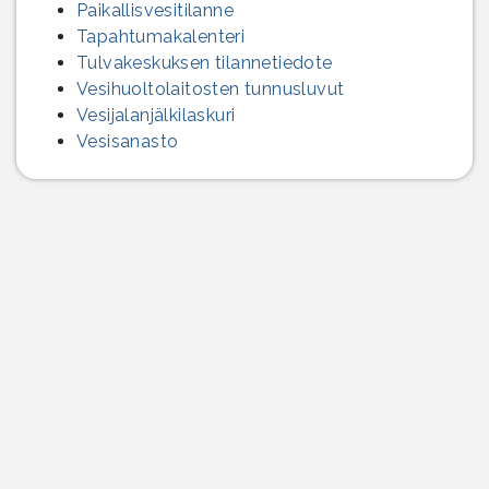
Paikallisvesitilanne
Tapahtumakalenteri
Tulvakeskuksen tilannetiedote
Vesihuolto­laitosten tunnusluvut
Vesijalanjälki­laskuri
Vesisanasto