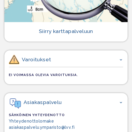
Siirry karttapalveluun
Varoitukset
EI VOIMASSA OLEVIA VAROITUKSIA.
Asiakaspalvelu
SÄHKÖINEN YHTEYDENOTTO
Yhteydenottolomake
asiakaspalvelu.ymparisto@lvv.fi