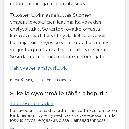
radon-, uraani- ja arseenipitoisuus.
Tulosten tulkinnassa auttaa Suomen
ympäristökeskuksen laatima Kaivoveden
analyysitulkki. Se kertoo, ovatko omasta
kaivosta saadut arvot hyviä, kohtalaisia vai
huonoja. Siitä myös selviää, mistä huono arvo
voi johtua ja millaista haittaa siitä voi seurata.
Sekin kerrotaan, miten tilanteen voi korjata.
Kaivoveden analyysitulkki
Kuva: © Merja Otronen, Vastavalo
Sukella syvemmälle tähän aihepiiriin
Talousveden radon
Pohjaveden radioaktiivisista aineista tärkein on radon.
Radonia esiintyy erityisesti porakaivovedessä, mutta
joskus myös rengaskaivoissa. Lainsäädännössä …