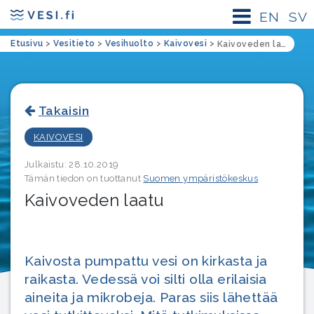
EN
SV
Etusivu
>
Vesitieto
>
Vesihuolto
>
Kaivovesi
>
Kaivoveden laatu
Takaisin
KAIVOVESI
Julkaistu: 28.10.2019
Tämän tiedon on tuottanut
Suomen ympäristökeskus
Kaivoveden laatu
Kaivosta pumpattu vesi on kirkasta ja
raikasta. Vedessä voi silti olla erilaisia
aineita ja mikrobeja. Paras siis lähettää