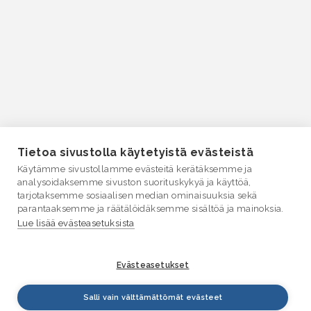
Tietoa sivustolla käytetyistä evästeistä
Käytämme sivustollamme evästeitä kerätäksemme ja
analysoidaksemme sivuston suorituskykyä ja käyttöä,
tarjotaksemme sosiaalisen median ominaisuuksia sekä
parantaaksemme ja räätälöidäksemme sisältöä ja mainoksia.
Lue lisää evästeasetuksista
Evästeasetukset
Salli vain välttämättömät evästeet