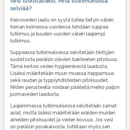
vesi tutkittavaksi. Mitä tutkimuksissa
selviää?
Kaivoveden laatu on syytä tutkia tietyin välein.
Kerran kolmessa vuodessa tehdään suppea
tutkimus ja kuuden vuoden välein laajempi
tutkimus.
Suppeassa tutkimuksessa selvitetään tiettyjen
suolistosta peräisin olevien bakteerien pitoisuus.
Tämä kertoo veden hygieenisestä laadusta.
Lisäksi määritetään muun muassa happamuus
sekä raudan ja typpiyhdisteiden pitoisuudet.
Niiden perusteella voidaan päätellä melko paljon
juomaveden laadusta.
Laajemmassa tutkimuksessa selvitetään samat
asiat, mutta lisäksi määritetään eräiden muiden
aineiden pitoisuudet ja veden kovuus. Jos vesi
on peräisin porakaivosta, tutkitaan myös sen