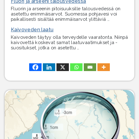
Fluori ja arseeni talousvedessä
Fluorin ja arseenin pitoisuuksille talousvedessä on
asetettu enimmäisarvot. Suomessa pohjavesi voi
paikallisesti sisältää enimmäisarvot ylittäviä …
Kaivoveden laatu
Kaivoveden täytyy olla terveydelle vaaratonta. Niinpä
kaivovettä koskevat samat laatuvaatimukset ja -
suositukset, jotka on asetettu …