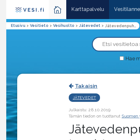
Karttapalvelu
Vesitilann
Etusivu
>
Vesitieto
>
Vesihuolto
>
Jätevedet
>
Jätevedenpuhdistamolla tapahtuu
Hae m
Takaisin
JÄTEVEDET
Julkaistu: 28.10.2019
Tämän tiedon on tuottanut
Suomen 
Jätevedenp