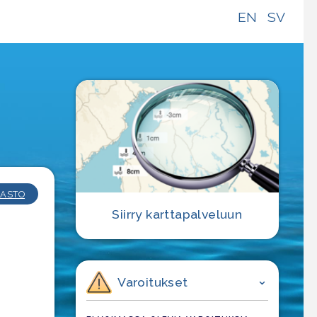
EN
SV
e
ASTO
Siirry karttapalveluun
Varoitukset