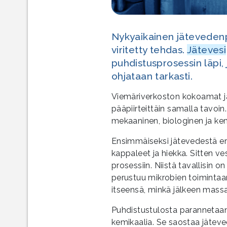
Nykyaikainen jäteveden
viritetty tehdas.
Jätevesi
puhdistusprosessin läpi, 
ohjataan tarkasti.
Viemäriverkoston kokoamat jä
pääpiirteittäin samalla tavoi
mekaaninen, biologinen ja kemi
Ensimmäiseksi jätevedestä ero
kappaleet ja hiekka. Sitten ve
prosessiin. Niistä tavallisin o
perustuu mikrobien toimintaa
itseensä, minkä jälkeen massa
Puhdistustulosta parannetaan 
kemikaalia. Se saostaa jätev