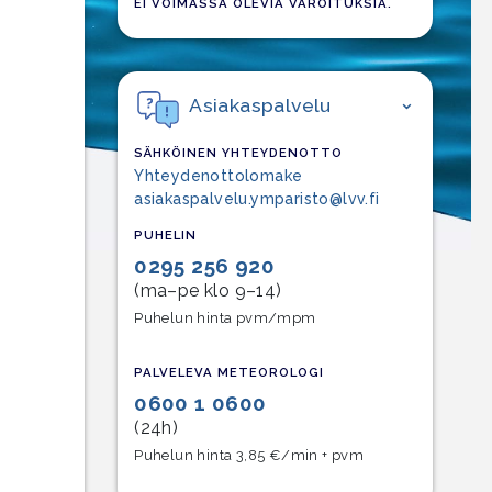
EI VOIMASSA OLEVIA VAROITUKSIA.
Asiakaspalvelu
SÄHKÖINEN YHTEYDENOTTO
Yhteydenottolomake
asiakaspalvelu.ymparisto@lvv.fi
PUHELIN
0295 256 920
(ma–pe klo 9–14)
Puhelun hinta pvm/mpm
PALVELEVA METEOROLOGI
0600 1 0600
(24h)
Puhelun hinta 3,85 €/min + pvm