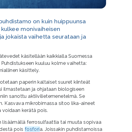
puhdistamo on kuin huippuunsa
kulkee monivaiheisen
ja jokaista vaihetta seurataan ja
tevedet käsitellään kaikkialla Suomessa
n. Puhdistukseen kuuluu kolme vaihetta:
allinen käsittely.
tetaan paperin kaltaiset suuret kiinteät
si ilmastetaan ja ohjataan biologiseen
n niin sanottu aktiivilietemenetelmä. Se
n. Kasvava mikrobimassa sitoo lika-aineet
 voidaan kerätä pois.
lisäämällä ferrosulfaattia tai muuta sopivaa
edestä pois
fosfori
a. Joissakin puhdistamoissa