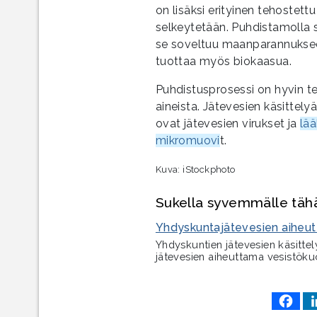
on lisäksi erityinen tehostett
selkeytetään. Puhdistamolla sy
se soveltuu maanparannukseen
tuottaa myös biokaasua.
Puhdistusprosessi on hyvin te
aineista. Jätevesien käsittely
ovat jätevesien virukset ja
lä
mikromuovi
t.
Kuva: iStockphoto
Sukella syvemmälle tähän
Yhdyskuntajätevesien aiheut
Yhdyskuntien jätevesien käsitte
jätevesien aiheuttama vesistöku