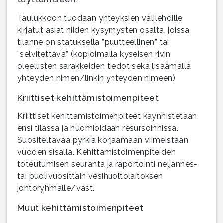
Taulukkoon tuodaan yhteyksien välilehdille
kirjatut asiat niiden kysymysten osalta, joissa
tilanne on statuksella ”puutteellinen” tai
”selvitettävä” (kopioimalla kyseisen rivin
oleellisten sarakkeiden tiedot sekä lisäämällä
yhteyden nimen/linkin yhteyden nimeen)
Kriittiset kehittämistoimenpiteet
Kriittiset kehittämistoimenpiteet käynnistetään
ensi tilassa ja huomioidaan resursoinnissa.
Suositeltavaa pyrkiä korjaamaan viimeistään
vuoden sisällä. Kehittämistoimenpiteiden
toteutumisen seuranta ja raportointi neljännes-
tai puolivuosittain vesihuoltolaitoksen
johtoryhmälle/vast.
Muut kehittämistoimenpiteet