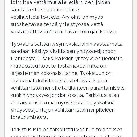
toimittaa vettä muualle, että niiden, joiden
kautta vettä saadaan omalle
vesihuoltolaitokselle. Arviointi on myös
suositeltavaa tehdä yhteistyössä vettä
vastaanottavan/toimittavan toimijan kanssa.
Työkalu sisältää kysymyksiä, joihin vastaamalla
saadaan käsitys yksittäisen yhdysvesijohdon
tilanteesta. Lisäksi kaikkien yhteyksien tiedoista
muodostuu kooste, josta näkee, mikä on
järjestelmän kokonaistilanne. Työkaluun on
myös mahdollista ja suositeltavaa kirjata
kehittämistoimenpiteitä tilanteen parantamiseksi
kunkin yhdysvesijohdon osalta. Tarkistuslistan
on tarkoitus toimia myös seurantatyökaluna
yhdysvesijohtojen kehittämistoimenpiteiden
toteutumisesta.
Tarkistuslista on tarkoitettu vesihuoltolaitoksen
omaan käyttöön ja oman työn tueksi. Tietoja ei