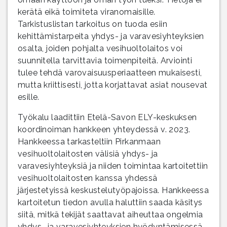
kerätä eikä toimiteta viranomaisille.
Tarkistuslistan tarkoitus on tuoda esiin
kehittämistarpeita yhdys- ja varavesiyhteyksien
osalta, joiden pohjalta vesihuoltolaitos voi
suunnitella tarvittavia toimenpiteitä. Arviointi
tulee tehdä varovaisuusperiaatteen mukaisesti,
mutta kriittisesti, jotta korjattavat asiat nousevat
esille.
Työkalu laadittiin Etelä-Savon ELY-keskuksen
koordinoiman hankkeen yhteydessä v. 2023.
Hankkeessa tarkasteltiin Pirkanmaan
vesihuoltolaitosten välisiä yhdys- ja
varavesiyhteyksiä ja niiden toimintaa kartoitettiin
vesihuoltolaitosten kanssa yhdessä
järjestetyissä keskustelutyöpajoissa. Hankkeessa
kartoitetun tiedon avulla haluttiin saada käsitys
siitä, mitkä tekijät saattavat aiheuttaa ongelmia
yhdys- ja varavesiyhteyksien hyödyntämisessä