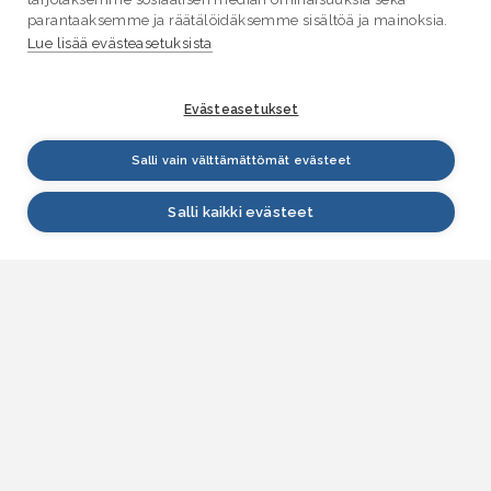
parantaaksemme ja räätälöidäksemme sisältöä ja mainoksia.
Lue lisää evästeasetuksista
Evästeasetukset
Salli vain välttämättömät evästeet
Salli kaikki evästeet
VESI.fi
Vesi.fi on vesiaiheisen tutkitun tiedon lähde, joka
palvelee sekä kansalaisia että eri alojen
asiantuntijoita. Tietosisällön sivustolle tuottavat
Suomen ympäristökeskus, Lupa- ja valvontavirasto,
Elinvoimakeskukset, Ilmatieteen laitos ja Tulvakeskus