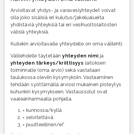
Arvioitavat yhdys- ja varavesiyhteydet voivat
olla joko sisäisiä eri kulutus/jakelualueita
yhdistäviä yhteyksiä tai eri vesihuoltolaitosten
välisiä yhteyksiä.
Kullekin arvioitavalle yhteydelle on oma välilehti.
Välilehdelle täytetään
yhteyden nimi
ja
yhteyden tärkeys/kriittisyys
laitoksen
toiminnalle (oma arvio) sekä vastataan
taulukossa oleviin kysymyksiin. Vastaaminen
tehdään syöttämällä arviosi mukainen pisteytys
kuhunkin kysymykseen. Vastaussolut ovat
vaaleanharmaalla pohjalla.
= kunnossa/kyllä
= selvitettävä
= puutteellinen/ei”