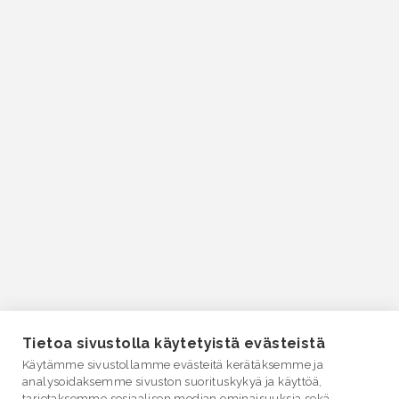
Tietoa sivustolla käytetyistä evästeistä
Käytämme sivustollamme evästeitä kerätäksemme ja
analysoidaksemme sivuston suorituskykyä ja käyttöä,
tarjotaksemme sosiaalisen median ominaisuuksia sekä