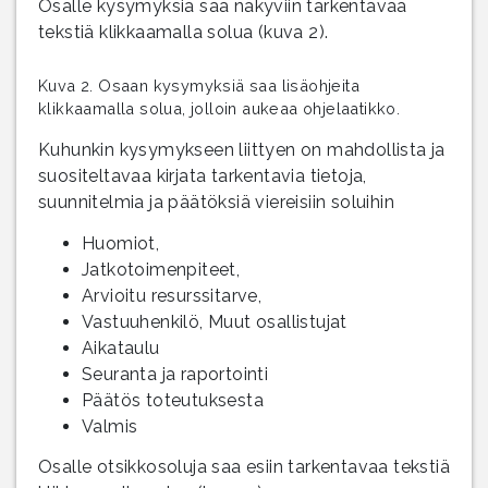
Osalle kysymyksiä saa näkyviin tarkentavaa
tekstiä klikkaamalla solua (kuva 2).
Kuva 2. Osaan kysymyksiä saa lisäohjeita
klikkaamalla solua, jolloin aukeaa ohjelaatikko.
Kuhunkin kysymykseen liittyen on mahdollista ja
suositeltavaa kirjata tarkentavia tietoja,
suunnitelmia ja päätöksiä viereisiin soluihin
Huomiot,
Jatkotoimenpiteet,
Arvioitu resurssitarve,
Vastuuhenkilö, Muut osallistujat
Aikataulu
Seuranta ja raportointi
Päätös toteutuksesta
Valmis
Osalle otsikkosoluja saa esiin tarkentavaa tekstiä