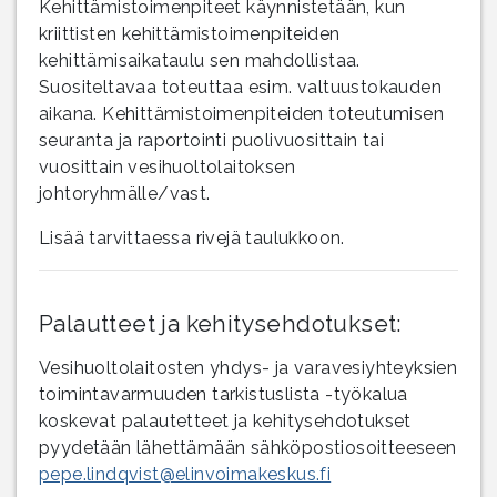
Kehittämistoimenpiteet käynnistetään, kun
kriittisten kehittämistoimenpiteiden
kehittämisaikataulu sen mahdollistaa.
Suositeltavaa toteuttaa esim. valtuustokauden
aikana. Kehittämistoimenpiteiden toteutumisen
seuranta ja raportointi puolivuosittain tai
vuosittain vesihuoltolaitoksen
johtoryhmälle/vast.
Lisää tarvittaessa rivejä taulukkoon.
Palautteet ja kehitysehdotukset:
Vesihuoltolaitosten yhdys- ja varavesiyhteyksien
toimintavarmuuden tarkistuslista -työkalua
koskevat palautetteet ja kehitysehdotukset
pyydetään lähettämään sähköpostiosoitteeseen
pepe.lindqvist@elinvoimakeskus.fi