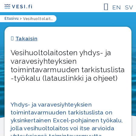
EN
SV
Etusivu
>
Vesihuoltolaitosten yhdys- ja varavesiyhteyksien toimintavarmuuden tarkistuslista -työkalu (latauslinkki ja ohjeet)
Takaisin
Vesihuoltolaitosten yhdys- ja
varavesiyhteyksien
toimintavarmuuden tarkistuslista
-työkalu (latauslinkki ja ohjeet)
Yhdys- ja varavesiyhteyksien
toimintavarmuuden tarkistuslista on
yksinkertainen Excel-pohjainen työkalu,
jolla vesihuoltolaitos voi itse arvioida
yhteyksiensä toimintavarmuutta.