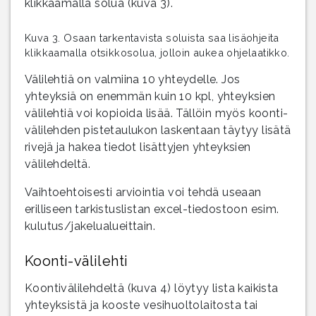
klikkaamalla solua (kuva 3).
Kuva 3. Osaan tarkentavista soluista saa lisäohjeita
klikkaamalla otsikkosolua, jolloin aukea ohjelaatikko.
Välilehtiä on valmiina 10 yhteydelle. Jos
yhteyksiä on enemmän kuin 10 kpl, yhteyksien
välilehtiä voi kopioida lisää. Tällöin myös koonti-
välilehden pistetaulukon laskentaan täytyy lisätä
rivejä ja hakea tiedot lisättyjen yhteyksien
välilehdeltä.
Vaihtoehtoisesti arviointia voi tehdä useaan
erilliseen tarkistuslistan excel-tiedostoon esim.
kulutus/jakelualueittain.
Koonti-välilehti
Koontivälilehdeltä (kuva 4) löytyy lista kaikista
yhteyksistä ja kooste vesihuoltolaitosta tai