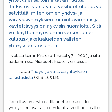
Tarkistuslistan avulla vesihuoltolaitos voi
selvittää, miten omien yhdys- ja
varavesiyhteyksien toimintavarmuus ja
käytettävyys on nykyisin huomioitu. Sitä
voi käyttää myös oman verkoston eri
kulutus/jakelualueiden välisten
yhteyksien arviointiin.
Työkalu toimii Microsoft Excel 97 – 2003 ja sitä
uudemmissa Microsoft Excel -versioissa.
Lataa
Yhdys- ja varavesiyhteyksien
tarkistuslista
(XLS, 165 kB)
Tarkoitus on arvioida tilannetta sekä niiden
yhteyksien osalta, joiden kautta vesihuoltolaitos