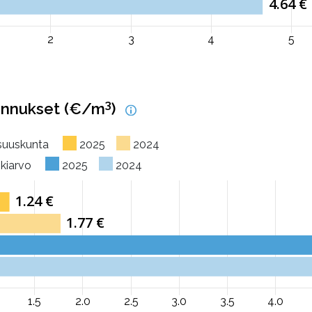
3
annukset (€/m
)
osuuskunta
2025
2024
skiarvo
2025
2024