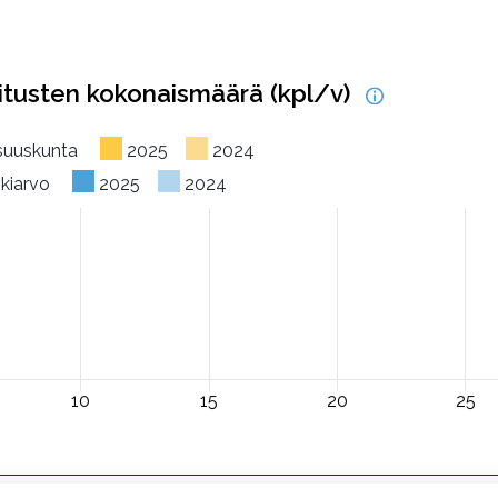
itusten kokonaismäärä (kpl/v)
osuuskunta
2025
2024
skiarvo
2025
2024