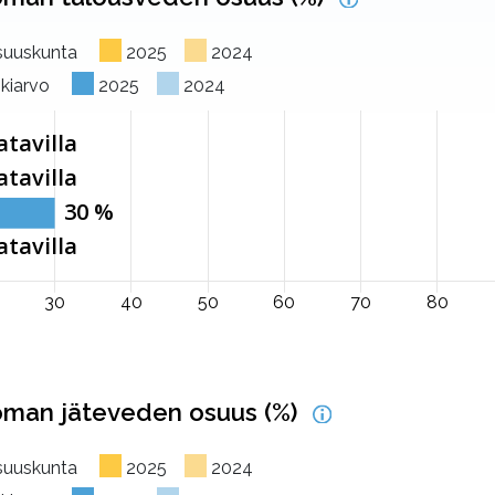
osuuskunta
2025
2024
skiarvo
2025
2024
man jäteveden osuus (%)
osuuskunta
2025
2024