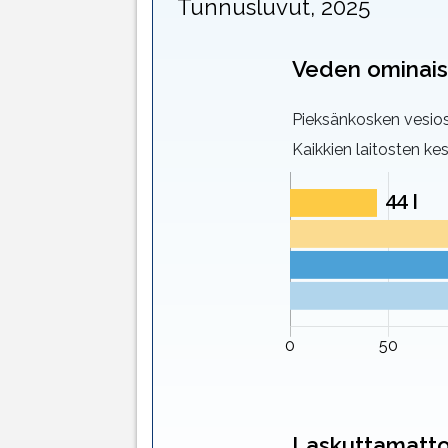
Tunnusluvut, 2025
Veden ominais
Pieksänkosken vesi
Kaikkien laitosten ke
Laskuttamatto