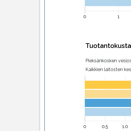
Tuotantokust
Pieksänkosken vesi
Kaikkien laitosten ke