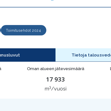
Toimitusehdot 2024
nnusluvut
Tietoja talousved
ä
Oman alueen jätevesimäärä
17 933
3
m
/vuosi