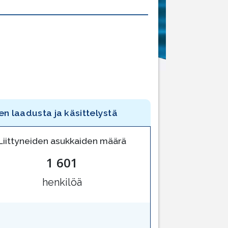
en laadusta ja käsittelystä
Liittyneiden asukkaiden määrä
1 601
henkilöä