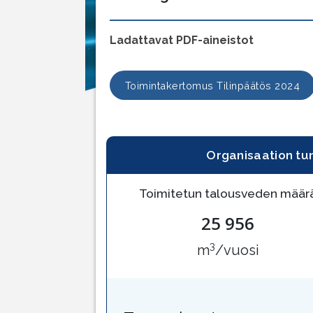
Ladattavat PDF-aineistot
Toimintakertomus Tilinpäätös 2024
Organisaation tu
Toimitetun talousveden määr
25 956
3
m
/vuosi