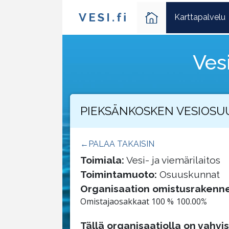
Karttapalvelu
Ves
PIEKSÄNKOSKEN VESIOS
PALAA TAKAISIN
Toimiala:
Vesi- ja viemärilaitos
Toimintamuoto:
Osuuskunnat
Organisaation omistusrakenne
Omistajaosakkaat 100 %
100.00
Tällä organisaatiolla on vahvi