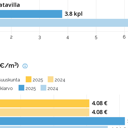
3
(€/m
)
osuuskunta
2025
2024
skiarvo
2025
2024