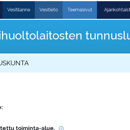
Vesitilanne
Vesitieto
Teemasivut
Ajankohtais
ihuoltolaitosten tunnusl
UUSKUNTA
:
stettu toiminta-alue.