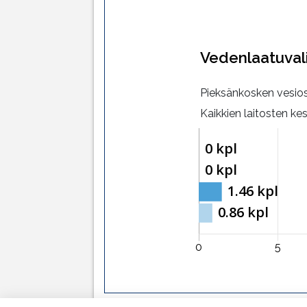
Vedenlaatuval
Pieksänkosken vesi
Kaikkien laitosten ke