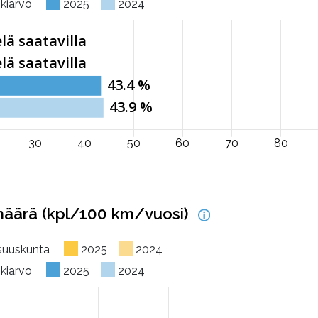
skiarvo
2025
2024
 määrä (kpl/100 km/vuosi)
osuuskunta
2025
2024
skiarvo
2025
2024