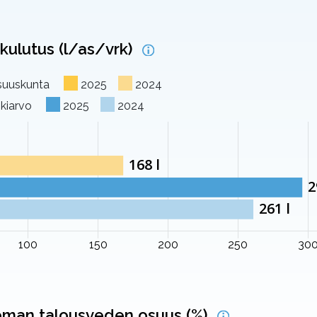
kulutus (l/as/vrk)
osuuskunta
2025
2024
skiarvo
2025
2024
man talousveden osuus (%)