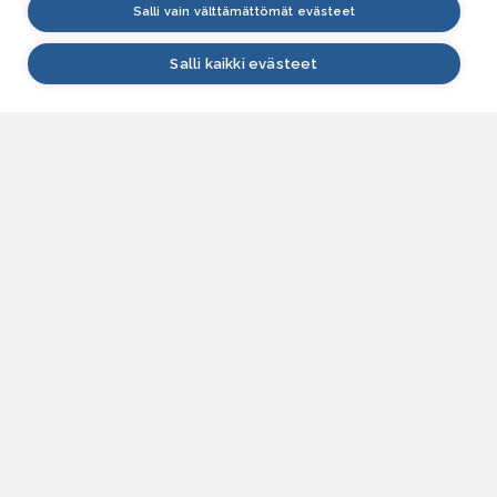
Salli vain välttämättömät evästeet
Salli kaikki evästeet
VESI.fi
Vesi.fi on vesiaiheisen tutkitun tiedon lähde, joka
palvelee sekä kansalaisia että eri alojen
asiantuntijoita. Tietosisällön sivustolle tuottavat
Suomen ympäristökeskus, Lupa- ja valvontavirasto,
Elinvoimakeskukset, Ilmatieteen laitos ja Tulvakeskus
yhteistyössä vesialan asiantuntijaorganisaatioiden
kanssa.
ASIAKASPALVELU
Yhteydenottolomake
SÄHKÖPOSTI