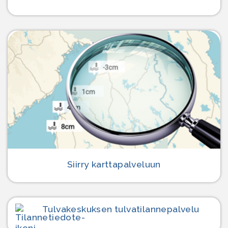
Siirry karttapalveluun
Tulvakeskuksen tulvatilanne­palvelu