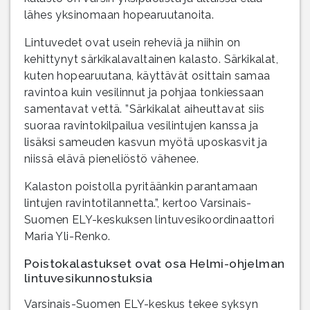
lähes yksinomaan hopearuutanoita.
Lintuvedet ovat usein reheviä ja niihin on
kehittynyt särkikalavaltainen kalasto. Särkikalat,
kuten hopearuutana, käyttävät osittain samaa
ravintoa kuin vesilinnut ja pohjaa tonkiessaan
samentavat vettä. ”Särkikalat aiheuttavat siis
suoraa ravintokilpailua vesilintujen kanssa ja
lisäksi sameuden kasvun myötä uposkasvit ja
niissä elävä pieneliöstö vähenee.
Kalaston poistolla pyritäänkin parantamaan
lintujen ravintotilannetta.”, kertoo Varsinais-
Suomen ELY-keskuksen lintuvesikoordinaattori
Maria Yli-Renko.
Poistokalastukset ovat osa Helmi-ohjelman
lintuvesikunnostuksia
Varsinais-Suomen ELY-keskus tekee syksyn