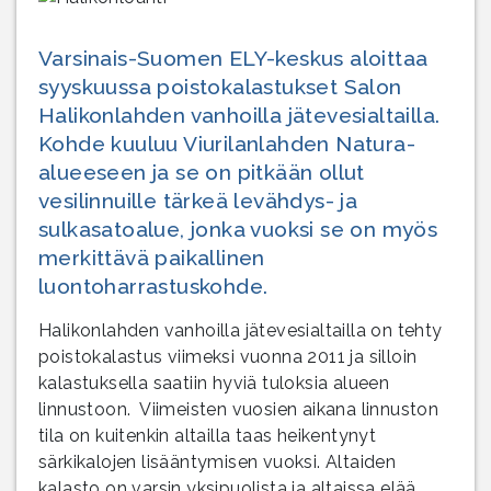
Varsinais-Suomen ELY-keskus aloittaa
syyskuussa poistokalastukset Salon
Halikonlahden vanhoilla jätevesialtailla.
Kohde kuuluu Viurilanlahden Natura-
alueeseen ja se on pitkään ollut
vesilinnuille tärkeä levähdys- ja
sulkasatoalue, jonka vuoksi se on myös
merkittävä paikallinen
luontoharrastuskohde.
Halikonlahden vanhoilla jätevesialtailla on tehty
poistokalastus viimeksi vuonna 2011 ja silloin
kalastuksella saatiin hyviä tuloksia alueen
linnustoon. Viimeisten vuosien aikana linnuston
tila on kuitenkin altailla taas heikentynyt
särkikalojen lisääntymisen vuoksi. Altaiden
kalasto on varsin yksipuolista ja altaissa elää