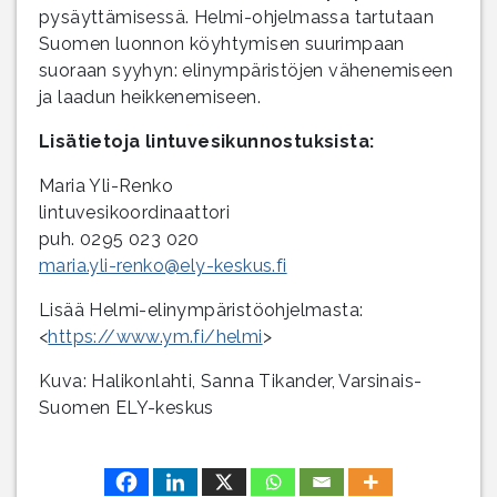
pysäyttämisessä. Helmi-ohjelmassa tartutaan
Suomen luonnon köyhtymisen suurimpaan
suoraan syyhyn: elinympäristöjen vähenemiseen
ja laadun heikkenemiseen.
Lisätietoja lintuvesikunnostuksista:
Maria Yli-Renko
lintuvesikoordinaattori
puh. 0295 023 020
maria.yli-renko@ely-keskus.fi
Lisää Helmi-elinympäristöohjelmasta:
<
https://www.ym.fi/helmi
>
Kuva: Halikonlahti, Sanna Tikander, Varsinais-
Suomen ELY-keskus