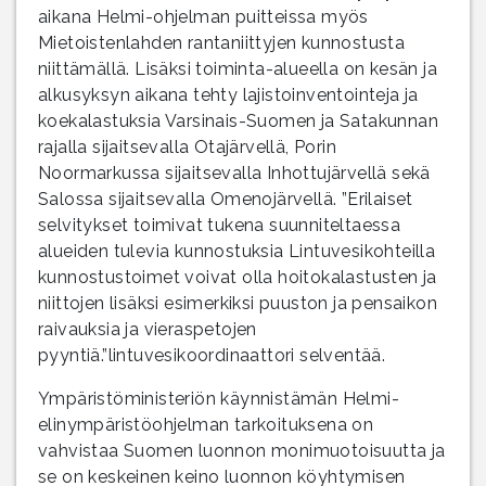
aikana Helmi-ohjelman puitteissa myös
Mietoistenlahden rantaniittyjen kunnostusta
niittämällä. Lisäksi toiminta-alueella on kesän ja
alkusyksyn aikana tehty lajistoinventointeja ja
koekalastuksia Varsinais-Suomen ja Satakunnan
rajalla sijaitsevalla Otajärvellä, Porin
Noormarkussa sijaitsevalla Inhottujärvellä sekä
Salossa sijaitsevalla Omenojärvellä. ”Erilaiset
selvitykset toimivat tukena suunniteltaessa
alueiden tulevia kunnostuksia Lintuvesikohteilla
kunnostustoimet voivat olla hoitokalastusten ja
niittojen lisäksi esimerkiksi puuston ja pensaikon
raivauksia ja vieraspetojen
pyyntiä.”lintuvesikoordinaattori selventää.
Ympäristöministeriön käynnistämän Helmi-
elinympäristöohjelman tarkoituksena on
vahvistaa Suomen luonnon monimuotoisuutta ja
se on keskeinen keino luonnon köyhtymisen