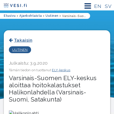
EN
SV
Etusivu
>
Ajankohtaista
>
Uutinen
>
Varsinais-Suomen ELY-keskus aloittaa hoitokalastukset Halikonlahdella (Varsinais-Suomi, Satakunta)
Takaisin
UUTINEN
Julkaistu: 3.9.2020
Tämän tiedon on tuottanut
ELY-keskus
Varsinais-Suomen ELY-keskus
aloittaa hoitokalastukset
Halikonlahdella (Varsinais-
Suomi, Satakunta)