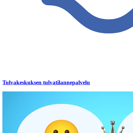
Tulvakeskuksen tulvatilanne­palvelu