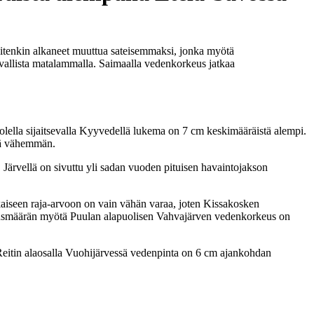
uitenkin alkaneet muuttua sateisemmaksi, jonka myötä
avallista matalammalla. Saimaalla vedenkorkeus jatkaa
ella sijaitsevalla Kyyvedellä lukema on 7 cm keskimääräistä alempi.
tä vähemmän.
 Järvellä on sivuttu yli sadan vuoden pituisen havaintojakson
iseen raja-arvoon on vain vähän varaa, joten Kissakosken
utusmäärän myötä Puulan alapuolisen Vahvajärven vedenkorkeus on
Reitin alaosalla Vuohijärvessä vedenpinta on 6 cm ajankohdan