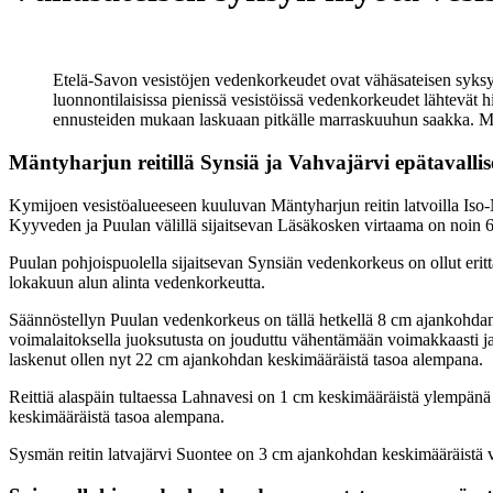
Etelä-Savon vesistöjen vedenkorkeudet ovat vähäsateisen syksy
luonnontilaisissa pienissä vesistöissä vedenkorkeudet lähtevät
ennusteiden mukaan laskuaan pitkälle marraskuuhun saakka. My
Mäntyharjun reitillä Synsiä ja Vahvajärvi epätavallis
Kymijoen vesistöalueeseen kuuluvan Mäntyharjun reitin latvoilla Iso
Kyyveden ja Puulan välillä sijaitsevan Läsäkosken virtaama on noi
Puulan pohjoispuolella sijaitsevan Synsiän vedenkorkeus on ollut erit
lokakuun alun alinta vedenkorkeutta.
Säännöstellyn Puulan vedenkorkeus on tällä hetkellä 8 cm ajankohda
voimalaitoksella juoksutusta on jouduttu vähentämään voimakkaasti 
laskenut ollen nyt 22 cm ajankohdan keskimääräistä tasoa alempana.
Reittiä alaspäin tultaessa Lahnavesi on 1 cm keskimääräistä ylempän
keskimääräistä tasoa alempana.
Sysmän reitin latvajärvi Suontee on 3 cm ajankohdan keskimääräistä