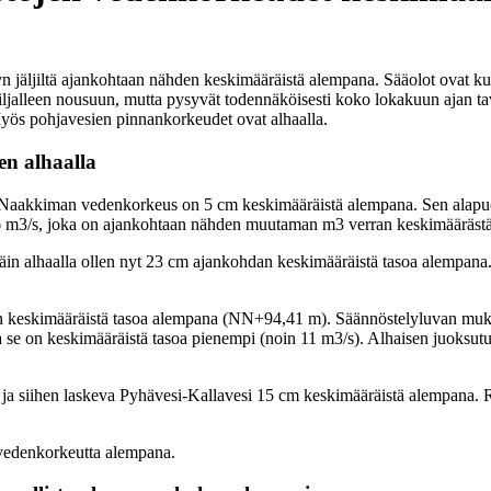
n jäljiltä ajankohtaan nähden keskimääräistä alempana. Sääolot ovat k
 hiljalleen nousuun, mutta pysyvät todennäköisesti koko lokakuun ajan t
ös pohjavesien pinnankorkeudet ovat alhaalla.
en alhaalla
-Naakkiman vedenkorkeus on 5 cm keskimääräistä alempana. Sen alapuol
n 6 m3/s, joka on ajankohtaan nähden muutaman m3 verran keskimääräs
täin alhaalla ollen nyt 23 cm ajankohdan keskimääräistä tasoa alempana.
n keskimääräistä tasoa alempana (NN+94,41 m). Säännöstelyluvan muka
ja se on keskimääräistä tasoa pienempi (noin 11 m3/s). Alhaisen juoks
ä ja siihen laskeva Pyhävesi-Kallavesi 15 cm keskimääräistä alempana. 
 vedenkorkeutta alempana.