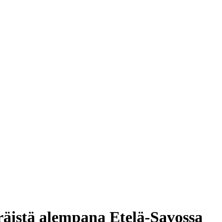
räistä alempana Etelä-Savossa