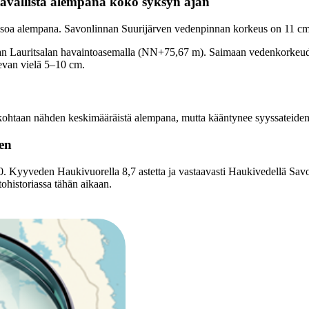
avallista alempana koko syksyn ajan
tasoa alempana. Savonlinnan Suurijärven vedenpinnan korkeus on 11 c
 Lauritsalan havaintoasemalla (NN+75,67 m). Saimaan vedenkorkeuden
evan vielä 5–10 cm.
htaan nähden keskimääräistä alempana, mutta kääntynee syyssateide
een
.10. Kyyveden Haukivuorella 8,7 astetta ja vastaavasti Haukivedellä Sav
ohistoriassa tähän aikaan.