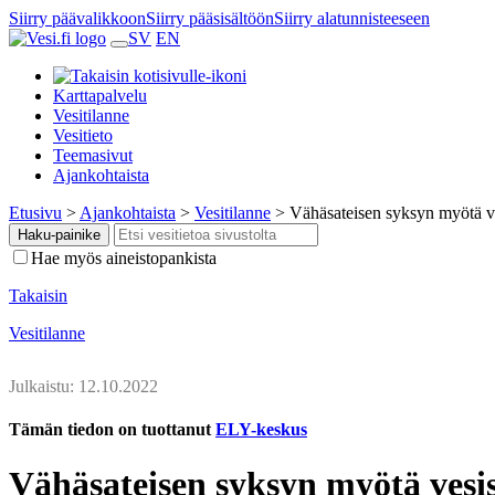
Siirry päävalikkoon
Siirry pääsisältöön
Siirry alatunnisteeseen
SV
EN
Karttapalvelu
Vesitilanne
Vesitieto
Teemasivut
Ajankohtaista
Etusivu
>
Ajankohtaista
>
Vesitilanne
>
Vähäsateisen syksyn myötä v
Haku-painike
Hae myös aineistopankista
Takaisin
Vesitilanne
Julkaistu: 12.10.2022
Tämän tiedon on tuottanut
ELY-keskus
Vähäsateisen syksyn myötä vesi