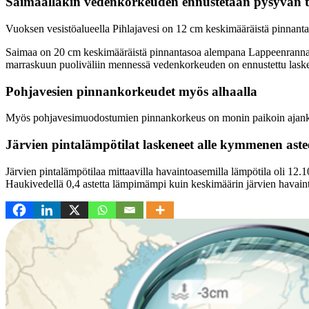
Saimaallakin vedenkorkeuden ennustetaan pysyvän t
Vuoksen vesistöalueella Pihlajavesi on 12 cm keskimääräistä pinnan
Saimaa on 20 cm keskimääräistä pinnantasoa alempana Lappeenrannan
marraskuun puoliväliin mennessä vedenkorkeuden on ennustettu lask
Pohjavesien pinnankorkeudet myös alhaalla
Myös pohjavesimuodostumien pinnankorkeus on monin paikoin ajanko
Järvien pintalämpötilat laskeneet alle kymmenen ast
Järvien pintalämpötilaa mittaavilla havaintoasemilla lämpötila oli 12
Haukivedellä 0,4 astetta lämpimämpi kuin keskimäärin järvien havaint