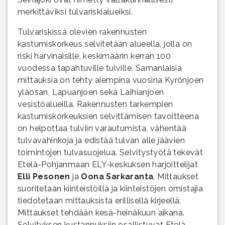
merkittäviksi tulvariskialueiksi.
Tulvariskissä olevien rakennusten
kastumiskorkeus selvitetään alueella, jolla on
riski harvinaisille, keskimäärin kerran 100
vuodessa tapahtuville tulville. Samanlaisia
mittauksia on tehty aiempina vuosina Kyrönjoen
yläosan, Lapuanjoen sekä Laihianjoen
vesistöalueilla. Rakennusten tarkempien
kastumiskorkeuksien selvittämisen tavoitteena
on helpottaa tulviin varautumista, vähentää
tulvavahinkoja ja edistää tulvan alle jäävien
toimintojen tulvasuojelua. Selvitystyötä tekevät
Etelä-Pohjanmaan ELY-keskuksen harjoittelijat
Elli Pesonen
ja
Oona Sarkaranta
. Mittaukset
suoritetaan kiinteistöillä ja kiinteistöjen omistajia
tiedotetaan mittauksista erillisellä kirjeellä.
Mittaukset tehdään kesä-heinäkuun aikana.
Selvityksen kustannuksiin osallistuvat Etelä-