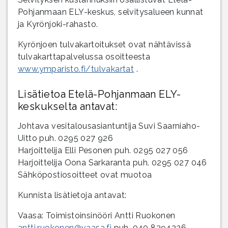
Pohjanmaan ELY-keskus, selvitysalueen kunnat
ja Kyrönjoki-rahasto.
Kyrönjoen tulvakartoitukset ovat nähtävissä
tulvakarttapalvelussa osoitteesta
www.ymparisto.fi/tulvakartat
.
Lisätietoa Etelä-Pohjanmaan ELY-
keskukselta antavat:
Johtava vesitalousasiantuntija Suvi Saarniaho-
Uitto puh. 0295 027 926
Harjoittelija Elli Pesonen puh. 0295 027 056
Harjoittelija Oona Sarkaranta puh. 0295 027 046
Sähköpostiosoitteet ovat muotoa
Kunnista lisätietoja antavat:
Vaasa: Toimistoinsinööri Antti Ruokonen
antti.ruokonen@vaasa.fi
puh. 040 8394226