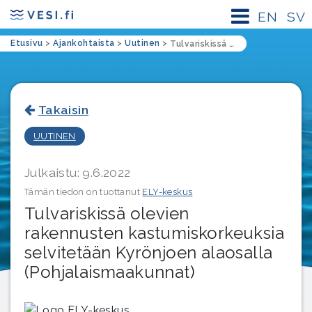
EN
SV
Etusivu
>
Ajankohtaista
>
Uutinen
>
Tulvariskissä olevien rakennusten kastumiskorkeuksia selvitetään Kyrönjoen alaosalla (Pohjalaismaakunnat)
Takaisin
UUTINEN
Julkaistu: 9.6.2022
Tämän tiedon on tuottanut
ELY-keskus
Tulvariskissä olevien
rakennusten kastumiskorkeuksia
selvitetään Kyrönjoen alaosalla
(Pohjalaismaakunnat)