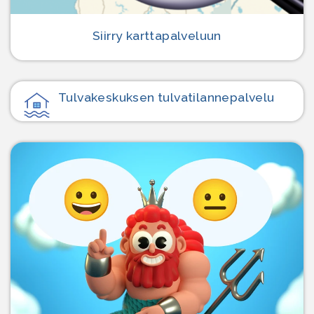
Siirry karttapalveluun
Tulvakeskuksen tulvatilanne­palvelu