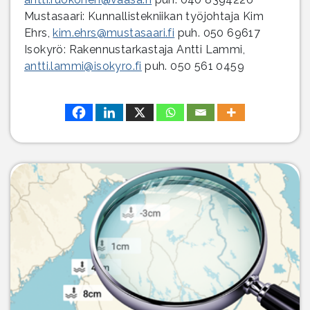
Mustasaari: Kunnallistekniikan työjohtaja Kim
Ehrs,
kim.ehrs@mustasaari.fi
puh. 050 69617
Isokyrö: Rakennustarkastaja Antti Lammi,
antti.lammi@isokyro.fi
puh. 050 561 0459