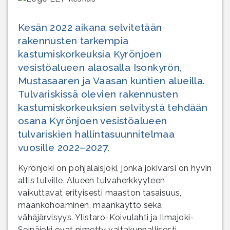
Kesän 2022 aikana selvitetään
rakennusten tarkempia
kastumiskorkeuksia Kyrönjoen
vesistöalueen alaosalla Isonkyrön,
Mustasaaren ja Vaasan kuntien alueilla.
Tulvariskissä olevien rakennusten
kastumiskorkeuksien selvitystä tehdään
osana Kyrönjoen vesistöalueen
tulvariskien hallintasuunnitelmaa
vuosille 2022–2027.
Kyrönjoki on pohjalaisjoki, jonka jokivarsi on hyvin
altis tulville. Alueen tulvaherkkyyteen
vaikuttavat erityisesti maaston tasaisuus,
maankohoaminen, maankäyttö sekä
vähäjärvisyys. Ylistaro-Koivulahti ja Ilmajoki-
Seinäjoki ovat nimetty valtakunnallisesti