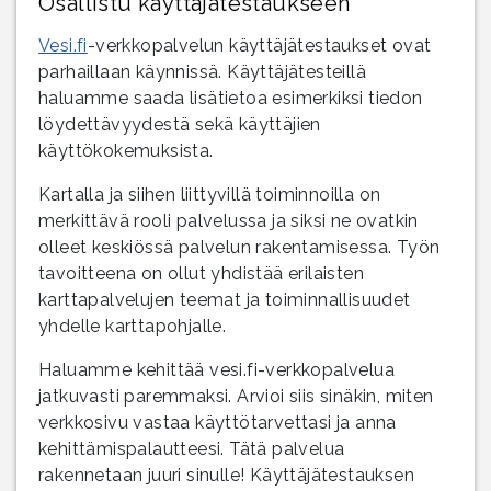
Osallistu käyttäjätestaukseen
Vesi.fi
-verkkopalvelun käyttäjätestaukset ovat
parhaillaan käynnissä. Käyttäjätesteillä
haluamme saada lisätietoa esimerkiksi tiedon
löydettävyydestä sekä käyttäjien
käyttökokemuksista.
Kartalla ja siihen liittyvillä toiminnoilla on
merkittävä rooli palvelussa ja siksi ne ovatkin
olleet keskiössä palvelun rakentamisessa. Työn
tavoitteena on ollut yhdistää erilaisten
karttapalvelujen teemat ja toiminnallisuudet
yhdelle karttapohjalle.
Haluamme kehittää vesi.fi-verkkopalvelua
jatkuvasti paremmaksi. Arvioi siis sinäkin, miten
verkkosivu vastaa käyttötarvettasi ja anna
kehittämispalautteesi. Tätä palvelua
rakennetaan juuri sinulle! Käyttäjätestauksen