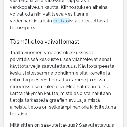
vesitieto sitä tarvitseville näppärästi
verkkopalvelun kautta. Kiinnostuksen aiheina
voivat olla niin vallitseva vesitilanne,
vedenhankinta kuin
vesistö
issä toteutettavat
toimenpiteet.
Täsmätietoa vaivattomasti
Täällä Suomen ympäristökeskuksessa
päivittäisissä keskusteluissa vilahtelevat sanat
käyttötarve ja saavutettavuus. Käyttötarpeesta
keskustellessamme pohdimme sitä, kenelle ja
mihin tarpeeseen tietoa tuotamme ja missä
muodossa sen tulee olla. Mitä halutaan tutkia
karttanäkymän kautta, mistä asioista halutaan
tietoja tarkastella graafien avulla ja mistä
aiheista tietoa on selkeämpi hankkia kirjoitettuna
tekstinä.
Mitä sitten on saavutettavuus? Saavutettavuus