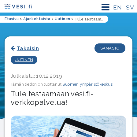
EN
SV
Etusivu
>
Ajankohtaista
>
Uutinen
>
Tule testaamaan vesi.fi-verkkopalvelua!
Takaisin
SANASTO
UUTINEN
Julkaistu: 10.12.2019
Tämän tiedon on tuottanut
Suomen ympäristökeskus
Tule testaamaan vesi.fi-
verkkopalvelua!