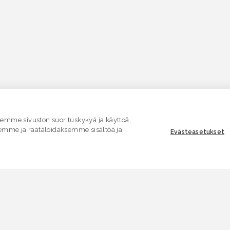
mme sivuston suorituskykyä ja käyttöä,
emme ja räätälöidäksemme sisältöä ja
Evästeasetukset
ASIAKASPALVELU
E