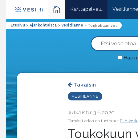
Karttapalvelu
Vesitilann
Etusivu
>
Ajankohtaista
>
Vesitilanne
>
Toukokuun vesitilannekatsaus: Jokien virtaamat selvässä laskussa ja järvien pinnat tavanomaisilla kesätasoilla (Pohjalaismaakunnat)
Hae m
Takaisin
VESITILANNE
Julkaistu: 3.6.2020
Tämän tiedon on tuottanut
ELY-kesk
Toukokuun v