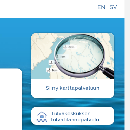
EN
SV
e
Siirry karttapalveluun
Tulvakeskuksen
tulvatilanne­palvelu