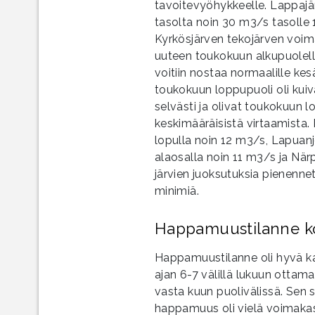
tavoitevyöhykkeelle. Lappajä
tasolta noin 30 m3/s tasolle 
Kyrkösjärven tekojärven voim
uuteen toukokuun alkupuolell
voitiin nostaa normaalille ke
toukokuun loppupuoli oli kuiv
selvästi ja olivat toukokuun 
keskimääräisistä virtaamista.
lopulla noin 12 m3/s, Lapuan
alaosalla noin 11 m3/s ja När
järvien juoksutuksia pienennet
minimiä.
Happamuustilanne k
Happamuustilanne oli hyvä kai
ajan 6-7 välillä lukuun ottam
vasta kuun puolivälissä. Se
happamuus oli vielä voimakast