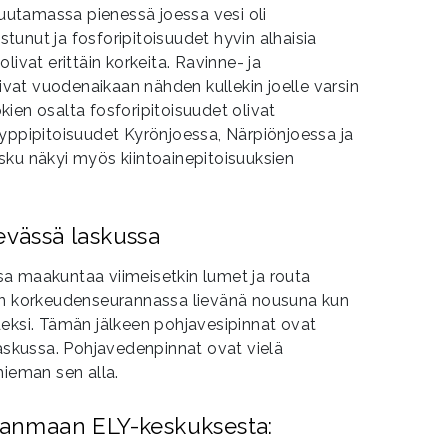
 Muutamassa pienessä joessa vesi oli
unut ja fosforipitoisuudet hyvin alhaisia
livat erittäin korkeita. Ravinne- ja
livat vuodenaikaan nähden kullekin joelle varsin
jokien osalta fosforipitoisuudet olivat
yppipitoisuudet Kyrönjoessa, Närpiönjoessa ja
sku näkyi myös kiintoainepitoisuuksien
evässä laskussa
a maakuntaa viimeisetkin lumet ja routa
en korkeudenseurannassa lievänä nousuna kun
deksi. Tämän jälkeen pohjavesipinnat ovat
laskussa. Pohjavedenpinnat ovat vielä
hieman sen alla.
hjanmaan ELY-keskuksesta: