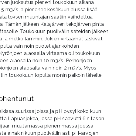
rven juoksutus pieneni toukokuun aikana
15 m3/s ja pienenee kesäkuun alussa lisää.
alaitoksen muuntajan saatiin vaihdettua
a. Tämän jälkeen Kalajärven tekojärven pinta
sätasolle. Toukokuun puolivälin sateiden jälkeen
a ja melko lämmin. Jokien virtaamat laskivat
lopulla vain noin puolet ajankohdan
 Kyrönjoen alaosalla virtaama oli toukokuun
joen alaosalla noin 10 m3/s, Perhonjoen
piönjoen alaosalla vain noin 2 m3/s. Myös
tiin toukokuun lopulla monin paikoin lähelle
ohentunut
kissa suurissa joissa ja pH pysyi koko kuun
atta Lapuanjokea, jossa pH saavutti 6:n tason
n sijaan muutamassa pienemmässä joessa
a ainakin kuun puoliväliin asti pH-arvojen