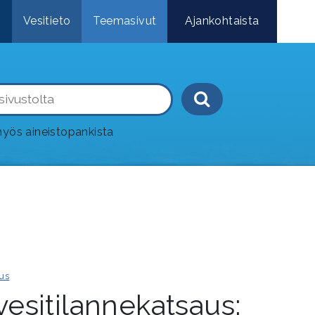
e
Vesitieto
Teemasivut
Ajankohtaista
Haku-painik
yös aineistopankista
us
esitilannekatsaus: