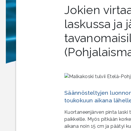
Jokien virta
laskussa ja 
tavanomaisil
(Pohjalaism
Säännösteltyjen luonnonj
toukokuun aikana lähell
Kuortaneenjärven pinta laski
paikkeille. Myös pitkään kork
aikana noin 15 cm ja päätyi k