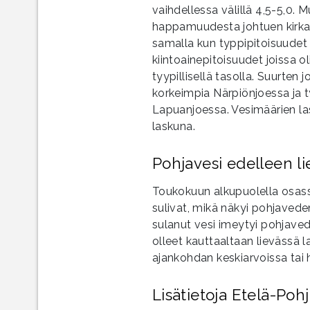
vaihdellessa välillä 4,5-5,0.
happamuudesta johtuen kirkast
samalla kun typpipitoisuudet o
kiintoainepitoisuudet joissa o
tyypillisellä tasolla. Suurten 
korkeimpia Närpiönjoessa ja t
Lapuanjoessa. Vesimäärien la
laskuna.
Pohjavesi edelleen li
Toukokuun alkupuolella osass
sulivat, mikä näkyi pohjaved
sulanut vesi imeytyi pohjave
olleet kauttaaltaan lievässä 
ajankohdan keskiarvoissa tai 
Lisätietoja Etelä-Po