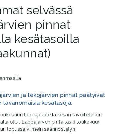
amat selvässä
järvien pinnat
la kesätasoilla
aakunnat)
ärvien ja tekojärvien pinnat päätyivät
e tavanomaisia kesätasoja.
 toukokuun loppupuolella kesän tavoitetason
ealla ollut Lappajärven pinta laski toukokuun
uun lopussa viimein säännöstelyn