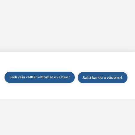
Salli vain välttämättömät evästeet
Salli kaikki evästeet
tusivu