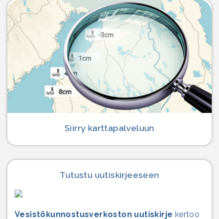
Siirry karttapalveluun
Tutustu uutiskirjeeseen
Vesistö­kunnostus­verkoston uutiskirje
kertoo