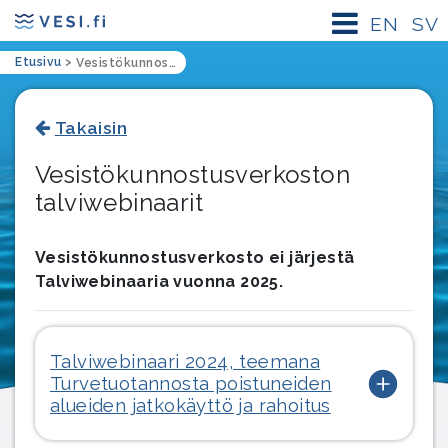
EN
SV
Etusivu
>
Vesistökunnostusverkoston talviwebinaarit
Takaisin
Vesistökunnostusverkoston
talviwebinaarit
Vesistökunnostusverkosto ei järjestä
Talviwebinaaria vuonna 2025.
Talviwebinaari 2024, teemana
Turvetuotannosta poistuneiden
alueiden jatkokäyttö ja rahoitus