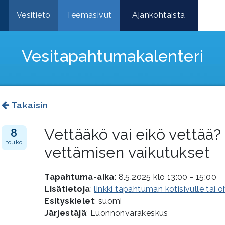
e
Vesitieto
Teemasivut
Ajankohtaista
Vesitapahtuma­kalenteri
Takaisin
Vettääkö vai eikö vettää
8
touko
vettämisen vaikutukset
Tapahtuma-aika
: 8.5.2025 klo 13:00 - 15:00
Lisätietoja
:
linkki tapahtuman kotisivulle tai 
Esityskielet
: suomi
Järjestäjä
: Luonnonvarakeskus