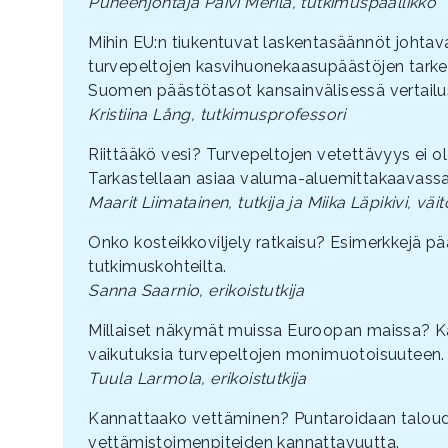
Puheenjohtaja Päivi Merilä, tutkimuspäällikkö
Mihin EU:n tiukentuvat laskentasäännöt johtava
turvepeltojen kasvihuonekaasupäästöjen tarke
Suomen päästötasot kansainvälisessä vertailu
Kristiina Lång, tutkimusprofessori
Riittääkö vesi? Turvepeltojen vetettävyys ei o
Tarkastellaan asiaa valuma-aluemittakaavassa
Maarit Liimatainen, tutkija ja Miika Läpikivi, väit
Onko kosteikkoviljely ratkaisu? Esimerkkejä p
tutkimuskohteilta.
Sanna Saarnio, erikoistutkija
Millaiset näkymät muissa Euroopan maissa? 
vaikutuksia turvepeltojen monimuotoisuuteen.
Tuula Larmola, erikoistutkija
Kannattaako vettäminen? Puntaroidaan taloude
vettämistoimenpiteiden kannattavuutta.