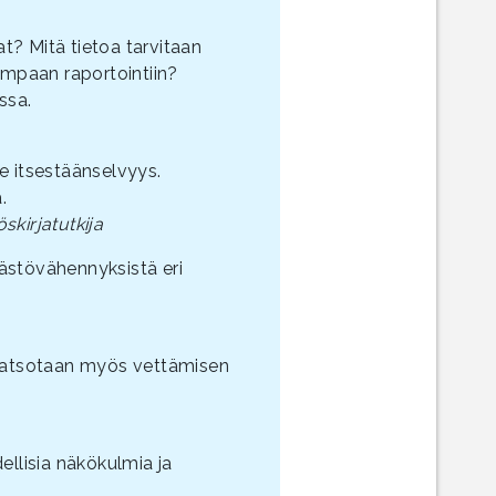
t? Mitä tietoa tarvitaan
mpaan raportointiin?
ssa.
le itsestäänselvyys.
.
öskirjatutkija
äästövähennyksistä eri
Katsotaan myös vettämisen
llisia näkökulmia ja