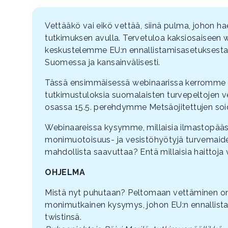
Vettääkö vai eikö vettää, siinä pulma, johon h
tutkimuksen avulla. Tervetuloa kaksiosaiseen 
keskustelemme EU:n ennallistamisasetuksesta 
Suomessa ja kansainvälisesti.
Tässä ensimmäisessä webinaarissa kerromme 
tutkimustuloksia suomalaisten turvepeltojen 
osassa 15.5. perehdymme Metsäojitettujen soi
Webinaareissa kysymme, millaisia ilmastopää
monimuotoisuus- ja vesistöhyötyjä turvemaide
mahdollista saavuttaa? Entä millaisia haittoja
OHJELMA
Mistä nyt puhutaan? Peltomaan vettäminen on
monimutkainen kysymys, johon EU:n ennallist
twistinsä.