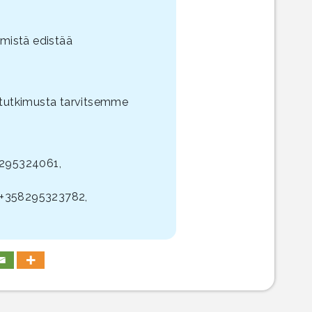
mistä edistää
kotutkimusta tarvitsemme
58295324061,
. +358295323782,