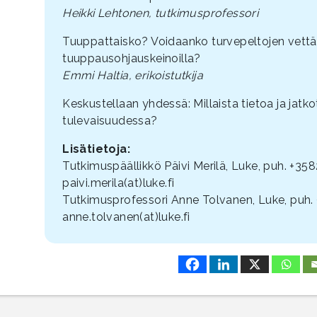
Heikki Lehtonen, tutkimusprofessori
Tuuppattaisko? Voidaanko turvepeltojen vettä
tuuppausohjauskeinoilla?
Emmi Haltia, erikoistutkija
Keskustellaan yhdessä: Millaista tietoa ja jat
tulevaisuudessa?
Lisätietoja:
Tutkimuspäällikkö Päivi Merilä, Luke, puh. +3
paivi.merila(at)luke.fi
Tutkimusprofessori Anne Tolvanen, Luke, puh
anne.tolvanen(at)luke.fi