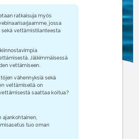
aetaan ratkaisuja myös
webinaarisarjaamme, jossa
sekä vettämistilanteesta
kiinnostavimpia
vettämisestä. Jälkimmäisessä
den vettämiseen.
stöjen vähennyksiä sekä
n vettämisellä on
 vettämisestä saattaa koitua?
 ajankohtainen,
amisasetus tuo oman