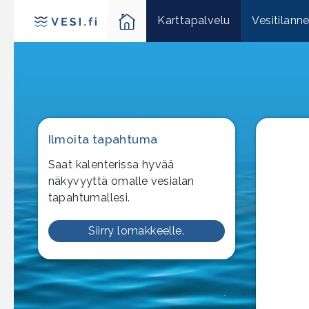
Karttapalvelu
Vesitilann
Ilmoita tapahtuma
Saat kalenterissa hyvää
näkyvyyttä omalle vesialan
tapahtumallesi.
Siirry lomakkeelle.