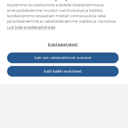
Käytämme sivustollamme evästeitä kerätäksemme ja
analysoidaksemme sivuston suorituskykyä ja käyttöä,
tarjotaksemme sosiaalisen median ominaisuuksia sekä
parantaaksemme ja räätälöidäksemme sisältöä ja mainoksia.
Lue lisää evästeasetuksista
Evästeasetukset
Salli vain välttämättömät evästeet
Salli kaikki evästeet
VESI.fi
Vesi.fi on vesiaiheisen tutkitun tiedon lähde, joka
palvelee sekä kansalaisia että eri alojen