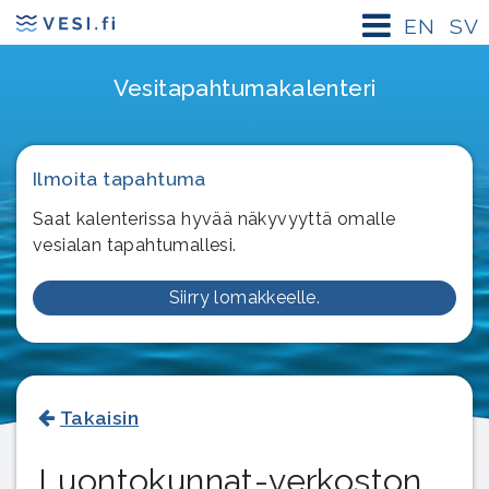
EN
SV
Vesitapahtuma­kalenteri
Ilmoita tapahtuma
Saat kalenterissa hyvää näkyvyyttä omalle
vesialan tapahtumallesi.
Siirry lomakkeelle.
Takaisin
Luontokunnat-verkoston