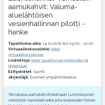
aamukahvit: Valuma-
aluelähtöisen
vesienhallinnan pilotti -
hanke
Tapahtuma-aika
: 14.10.2025 klo 09:00 - 10:00
Virtuaalikokouslinkki
:
linkki
virtuaalikokoukseen
Lisätietoja
:
linkki tapahtuman kotisivulle tai
ohjelmaan
Esityskielet
: suomi
Järjestäjä
: Suomen ympäristökeskus
Tervetuloa aamukahvittelemaan Luontokunnat-
verkoston Aamukahveille joka kuukauden toinen