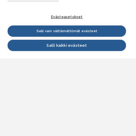
Evästeasetukset
Salli vain välttämättömät evästeet
Salli kaikki evästeet
VESI.fi
Vesi.fi on vesiaiheisen tutkitun tiedon lähde, joka
palvelee sekä kansalaisia että eri alojen
asiantuntijoita. Tietosisällön sivustolle tuottavat
Suomen ympäristökeskus, Lupa- ja valvontavirasto,
Elinvoimakeskukset, Ilmatieteen laitos ja Tulvakeskus
yhteistyössä vesialan asiantuntijaorganisaatioiden
kanssa.