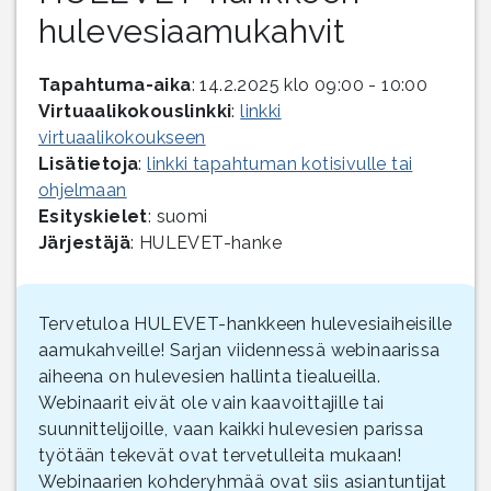
hulevesiaamukahvit
Tapahtuma-aika
: 14.2.2025 klo 09:00 - 10:00
Virtuaalikokouslinkki
:
linkki
virtuaalikokoukseen
Lisätietoja
:
linkki tapahtuman kotisivulle tai
ohjelmaan
Esityskielet
: suomi
Järjestäjä
: HULEVET-hanke
Tervetuloa HULEVET-hankkeen hulevesiaiheisille
aamukahveille! Sarjan viidennessä webinaarissa
aiheena on hulevesien hallinta tiealueilla.
Webinaarit eivät ole vain kaavoittajille tai
suunnittelijoille, vaan kaikki hulevesien parissa
työtään tekevät ovat tervetulleita mukaan!
Webinaarien kohderyhmää ovat siis asiantuntijat