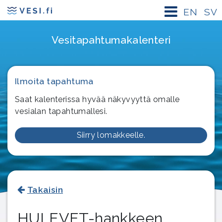
EN
SV
Vesitapahtuma­kalenteri
Ilmoita tapahtuma
Saat kalenterissa hyvää näkyvyyttä omalle
vesialan tapahtumallesi.
Siirry lomakkeelle.
Takaisin
HULEVET-hankkeen