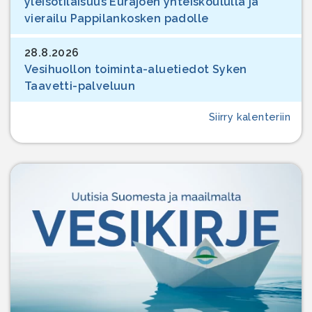
yleisötilaisuus Eurajoen yhteiskoululla ja
vierailu Pappilankosken padolle
28.8.2026
Vesihuollon toiminta-aluetiedot Syken
Taavetti-palveluun
Siirry kalenteriin