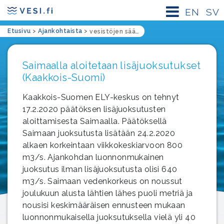
EN
SV
Etusivu
>
Ajankohtaista
>
vesistöjen säännös
Saimaalla aloitetaan lisäjuoksutukset
(Kaakkois-Suomi)
Kaakkois-Suomen ELY-keskus on tehnyt
17.2.2020 päätöksen lisäjuoksutusten
aloittamisesta Saimaalla. Päätöksellä
Saimaan juoksutusta lisätään 24.2.2020
alkaen korkeintaan viikkokeskiarvoon 800
m3/s. Ajankohdan luonnonmukainen
juoksutus ilman lisäjuoksutusta olisi 640
m3/s. Saimaan vedenkorkeus on noussut
joulukuun alusta lähtien lähes puoli metriä ja
nousisi keskimääräisen ennusteen mukaan
luonnonmukaisella juoksutuksella vielä yli 40