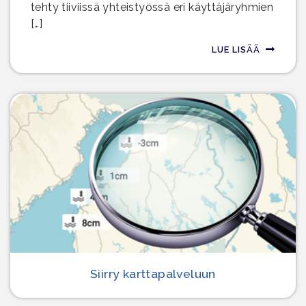
tehty tiiviissä yhteistyössä eri käyttäjäryhmien
[…]
LUE LISÄÄ
Siirry karttapalveluun