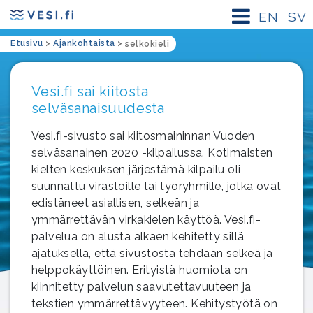
EN
SV
Etusivu
>
Ajankohtaista
>
selkokieli
Vesi.fi sai kiitosta
selväsanaisuudesta
Vesi.fi-sivusto sai kiitosmaininnan Vuoden
selväsanainen 2020 -kilpailussa. Kotimaisten
kielten keskuksen järjestämä kilpailu oli
suunnattu virastoille tai työryhmille, jotka ovat
edistäneet asiallisen, selkeän ja
ymmärrettävän virkakielen käyttöä. Vesi.fi-
palvelua on alusta alkaen kehitetty sillä
ajatuksella, että sivustosta tehdään selkeä ja
helppokäyttöinen. Erityistä huomiota on
kiinnitetty palvelun saavutettavuuteen ja
tekstien ymmärrettävyyteen. Kehitystyötä on