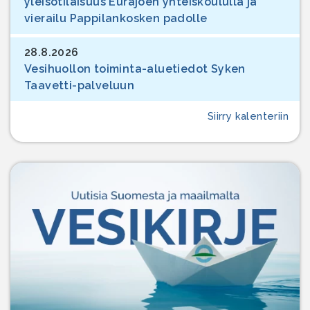
yleisötilaisuus Eurajoen yhteiskoululla ja
vierailu Pappilankosken padolle
28.8.2026
Vesihuollon toiminta-aluetiedot Syken
Taavetti-palveluun
Siirry kalenteriin