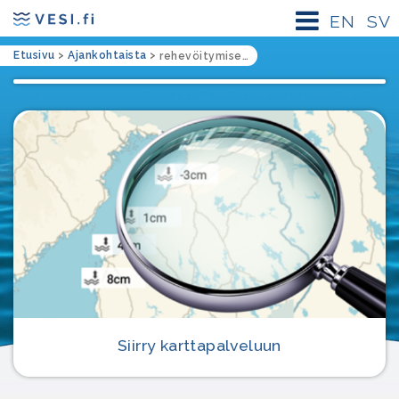
EN
SV
Etusivu
>
Ajankohtaista
>
rehevöitymisen vaikutukset
Siirry karttapalveluun