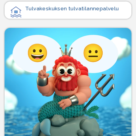
Tulvakeskuksen tulvatilanne­palvelu