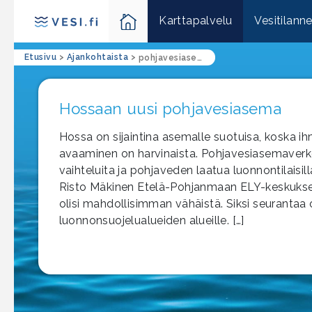
Karttapalvelu
Vesitilann
Etusivu
>
Ajankohtaista
>
pohjavesiasema
Hossaan uusi pohjavesiasema
Hossa on sijaintina asemalle suotuisa, koska 
avaaminen on harvinaista. Pohjavesiasemaverk
vaihteluita ja pohjaveden laatua luonnontilaisilla
Risto Mäkinen Etelä-Pohjanmaan ELY-keskuksest
olisi mahdollisimman vähäistä. Siksi seurantaa 
luonnonsuojelualueiden alueille. […]