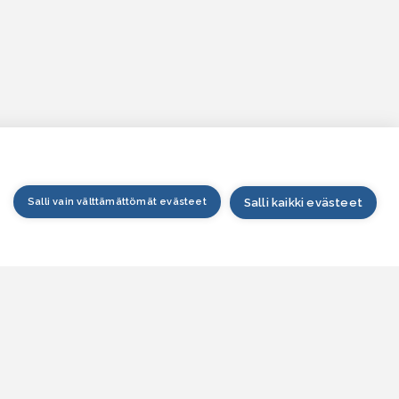
Salli vain välttämättömät evästeet
Salli kaikki evästeet
tusivu
arttapalvelu