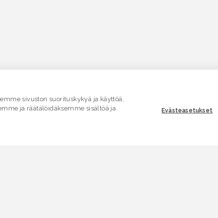
mme sivuston suorituskykyä ja käyttöä,
emme ja räätälöidäksemme sisältöä ja
Evästeasetukset
ASIAKASPALVELU
E
Yhteydenottolomake
K