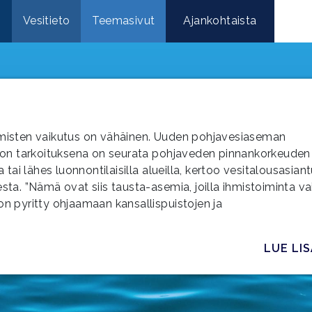
e
Vesitieto
Teemasivut
Ajankohtaista
ihmisten vaikutus on vähäinen. Uuden pohjavesiaseman
on tarkoituksena on seurata pohjaveden pinnankorkeuden
 tai lähes luonnontilaisilla alueilla, kertoo vesitalousasiant
a. ”Nämä ovat siis tausta-asemia, joilla ihmistoiminta va
on pyritty ohjaamaan kansallispuistojen ja
LUE LI