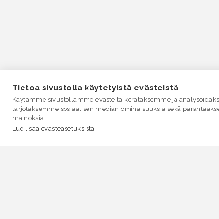
Tietoa sivustolla käytetyistä evästeistä
Käytämme sivustollamme evästeitä kerätäksemme ja analysoidakse
tarjotaksemme sosiaalisen median ominaisuuksia sekä parantaaks
mainoksia.
Lue lisää evästeasetuksista
VESI.fi
Vesi.fi on vesiaiheisen tutkitun tiedon lähde, joka