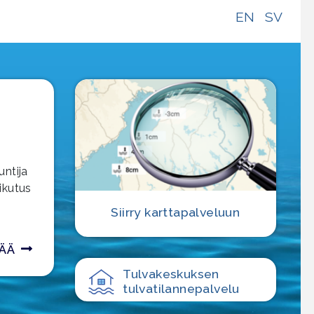
EN
SV
untija
ikutus
Siirry karttapalveluun
SÄÄ
Tulvakeskuksen
tulvatilanne­palvelu