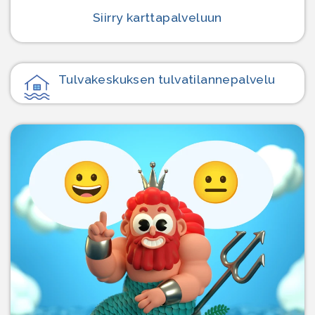
Siirry karttapalveluun
Tulvakeskuksen tulvatilanne­palvelu