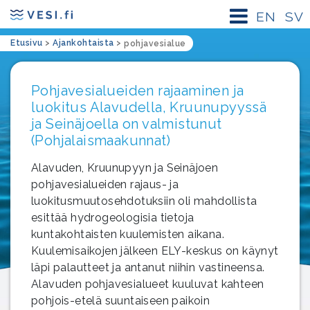
EN
SV
Etusivu
>
Ajankohtaista
>
pohjavesialue
Pohjavesialueiden rajaaminen ja
luokitus Alavudella, Kruunupyyssä
ja Seinäjoella on valmistunut
(Pohjalaismaakunnat)
Alavuden, Kruunupyyn ja Seinäjoen
pohjavesialueiden rajaus- ja
luokitusmuutosehdotuksiin oli mahdollista
esittää hydrogeologisia tietoja
kuntakohtaisten kuulemisten aikana.
Kuulemisaikojen jälkeen ELY-keskus on käynyt
läpi palautteet ja antanut niihin vastineensa.
Alavuden pohjavesialueet kuuluvat kahteen
pohjois-etelä suuntaiseen paikoin