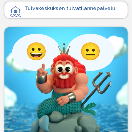
Tulvakeskuksen tulvatilanne­palvelu