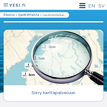
EN
SV
Etusivu
>
Ajankohtaista
>
luonnonmukainen vesienhallinta
Siirry karttapalveluun