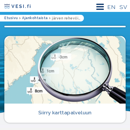
EN
SV
Etusivu
>
Ajankohtaista
>
järven rehevöityminen
Siirry karttapalveluun