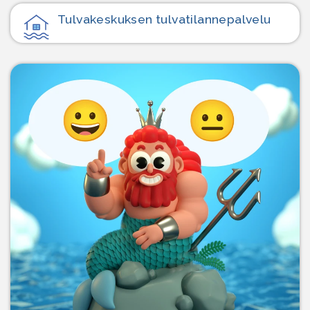
Tulvakeskuksen tulvatilanne­palvelu