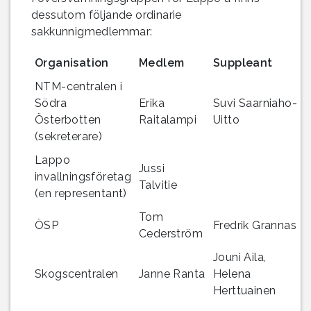
dessutom följande ordinarie
sakkunnigmedlemmar:
Organisation
Medlem
Suppleant
NTM-centralen i
Södra
Erika
Suvi Saarniaho-
Österbotten
Raitalampi
Uitto
(sekreterare)
Lappo
Jussi
invallningsföretag
Talvitie
(en representant)
Tom
ÖSP
Fredrik
Grannas
Cederström
Jouni Aila,
Skogscentralen
Janne Ranta
Helena
Herttuainen