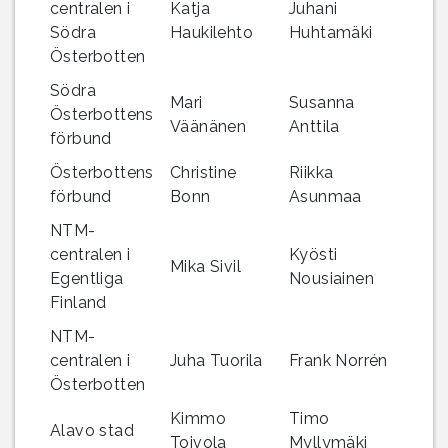
centralen i
Katja
Juhani
Södra
Haukilehto
Huhtamäki
Österbotten
Södra
Mari
Susanna
Österbottens
Väänänen
Anttila
förbund
Österbottens
Christine
Riikka
förbund
Bonn
Asunmaa
NTM-
centralen i
Kyösti
Mika Sivil
Egentliga
Nousiainen
Finland
NTM-
centralen i
Juha Tuorila
Frank Norrén
Österbotten
Kimmo
Timo
Alavo stad
Toivola
Myllymäki