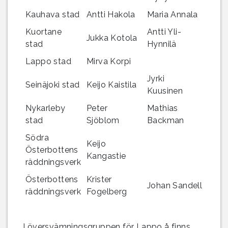
Kauhava stad
Antti Hakola
Maria Annala
Kuortane
Antti Yli-
Jukka Kotola
stad
Hynnilä
Lappo stad
Mirva Korpi
Jyrki
Seinäjoki stad
Keijo
Kaistila
Kuusinen
Nykarleby
Peter
Mathias
stad
Sjöblom
Backman
Södra
Keijo
Österbottens
Kangastie
räddningsverk
Österbottens
Krister
Johan Sandell
räddningsverk
Fogelberg
I översvämningsgruppen för Lappo å finns